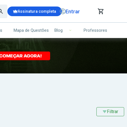
Entrar
Assinatura completa
is
Mapa de Questões
Professores
Blog
RRINHO DE COMPRAS
NS (00)
Ops!
Seu carrinho ainda está vazio.
Voltar para a loja
Filtrar