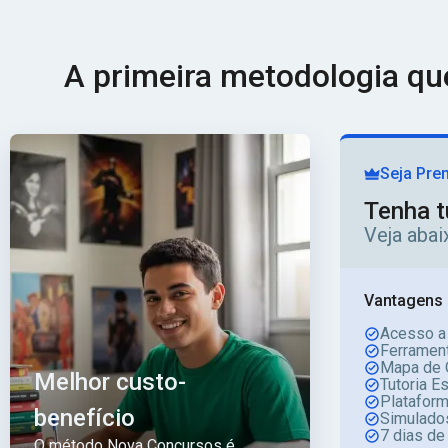
A primeira metodologia q
Seja Pre
Tenha t
Veja aba
Vantagens 
Acesso a
Ferrament
Mapa de 
Melhor custo-
Tutoria E
Platafor
benefício
Simulado
7 dias de
O método Nova Concursos é