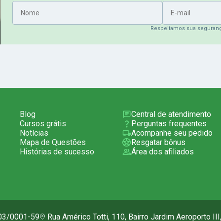
Nome
E-mail
Respeitamos sua seguran
Blog
Central de atendimento
Cursos grátis
Perguntas frequentes
Notícias
Acompanhe seu pedido
Mapa de Questões
Resgatar bônus
Histórias de sucesso
Área dos afiliados
703/0001-59
Rua Américo Totti, 110, Bairro Jardim Aeroporto II