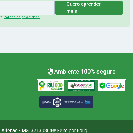
Quero aprender
mais
ça.
Política de privacidade
Ambiente
100% seguro
I, Alfenas - MG, 37130864
Feito por Eduqi