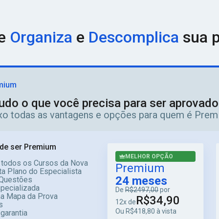
ue
Organiza
e
Descomplica
sua p
mium
udo o que você precisa para ser aprovad
ixo todas as vantagens e opções para quem é Prem
de ser Premium
MELHOR OPÇÃO
 todos os Cursos da Nova
Premium
a Plano do Especialista
24 meses
Questões
specializada
De
R$2497,00
por
ma Mapa da Prova
R$34,90
12x de
s
Ou R$418,80 à vista
 garantia