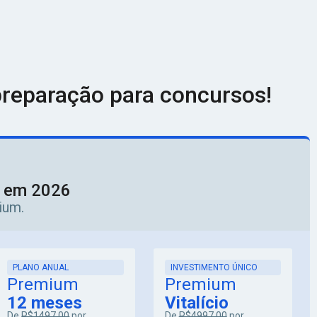
reparação para concursos!
o em 2026
ium.
PLANO ANUAL
INVESTIMENTO ÚNICO
Premium
Premium
12 meses
Vitalício
De
R$1497,00
por
De
R$4997,00
por