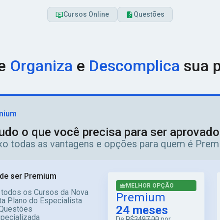
Cursos Online
Questões
ue
Organiza
e
Descomplica
sua p
mium
udo o que você precisa para ser aprovad
ixo todas as vantagens e opções para quem é Prem
de ser Premium
MELHOR OPÇÃO
 todos os Cursos da Nova
Premium
a Plano do Especialista
24 meses
Questões
specializada
De
R$2497,00
por