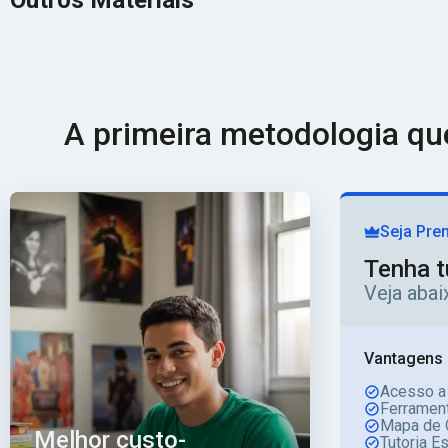
Outros Materiais
A primeira metodologia q
Seja Pre
Tenha t
Veja aba
Vantagens 
Acesso a
Ferrament
Mapa de 
Melhor custo-
Tutoria E