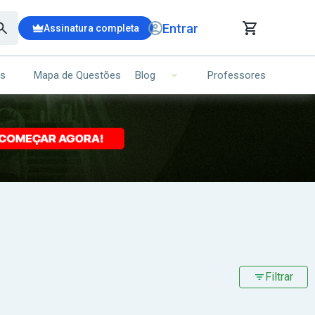
Entrar
Assinatura completa
is
Mapa de Questões
Professores
Blog
RRINHO DE COMPRAS
NS (00)
Ops!
Seu carrinho ainda está vazio.
Voltar para a loja
Filtrar