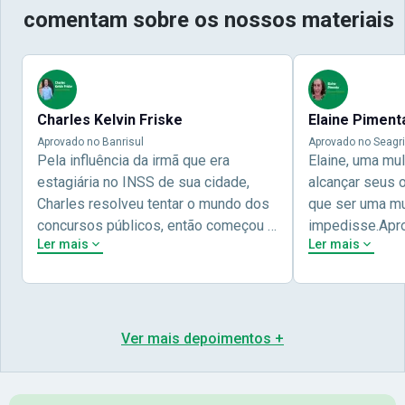
comentam sobre os nossos materiais
Charles Kelvin Friske
Elaine Piment
Aprovado no Banrisul
Aprovado no Seagri
Pela influência da irmã que era
Elaine, uma mu
estagiária no INSS de sua cidade,
alcançar seus 
Charles resolveu tentar o mundo dos
que ser uma mul
concursos públicos, então começou a
impedisse.Apr
Ler mais
Ler mais
estudar com contéudo gratuito que a
concursos públ
Nova oferece através do Youtube, e a
aprovada pela 
partir das aulas resolveu adquirir o
Nova Concursos
curso específico para ter uma
ter determinaç
preparação completa, e o resultado
objetivos para 
Ver mais depoimentos +
não poderia ser diferente quando
conta melhor na
abriu o concurso para o Banco da sua
sua vida e qua
cidade, o Banrisul. Se tornou
obstáculos para