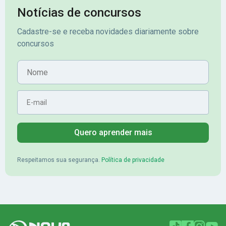
assinante premium e em seguida
sonhada aprova
Notícias de concursos
veio o resultado, aprovado com
no concurso do 
Cadastre-se e receba novidades diariamente sobre
mérito no concurso do
Pimenta - Apro
concursos
Banrisul.Charles Kelvin Friske -
Lugar no conc
Aprovado no Banrisul
Nome
E-mail
Quero aprender mais
Respeitamos sua segurança.
Política de privacidade