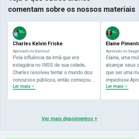
comentam sobre os nossos materiais
Charles Kelvin Friske
Elaine Piment
Aprovado no Banrisul
Aprovado no Seagri
Pela influência da irmã que era
Elaine, uma mu
estagiária no INSS de sua cidade,
alcançar seus 
Charles resolveu tentar o mundo dos
que ser uma mul
concursos públicos, então começou a
impedisse.Apr
Ler mais
Ler mais
estudar com contéudo gratuito que a
concursos públ
Nova oferece através do Youtube, e a
aprovada pela 
partir das aulas resolveu adquirir o
Nova Concursos
curso específico para ter uma
ter determinaç
preparação completa, e o resultado
objetivos para 
Ver mais depoimentos +
não poderia ser diferente quando
conta melhor na
abriu o concurso para o Banco da sua
sua vida e qua