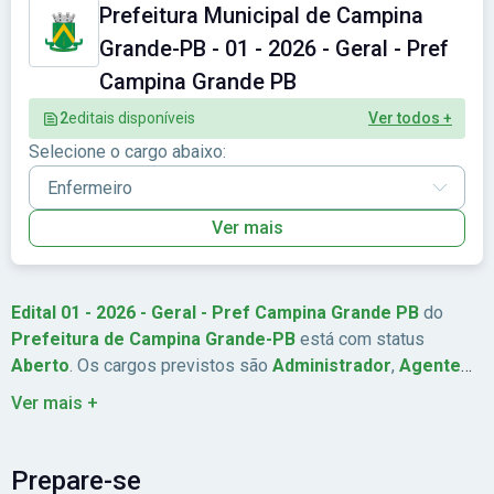
Prefeitura Municipal de Campina
Grande-PB - 01 - 2026 - Geral - Pref
Campina Grande PB
2
editais disponíveis
Ver todos +
Selecione o cargo abaixo:
Ver mais
Edital 01 - 2026 - Geral - Pref Campina Grande PB
do
Prefeitura de Campina Grande-PB
está com status
Aberto
. Os cargos previstos são
Administrador
,
Agente
Administrativo
,
Analista
,
Assistente Social
. São ofertadas
Ver mais +
925
vagas. A remuneração chega a
Até R$ 8.816,66
. As
inscrições estão previstas de
14/05/2026
a
13/07/2026
. A
data da prova é
30/08/2026
. A banca organizadora é
Idecan
.
Prepare-se