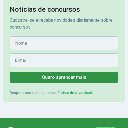
cidade, o Banrisul. Se tornou
obstáculos para
assinante premium e em seguida
sonhada aprova
Notícias de concursos
veio o resultado, aprovado com
no concurso do 
Cadastre-se e receba novidades diariamente sobre
mérito no concurso do
Pimenta - Apro
concursos
Banrisul.Charles Kelvin Friske -
Lugar no conc
Aprovado no Banrisul
Nome
E-mail
Quero aprender mais
Respeitamos sua segurança.
Política de privacidade