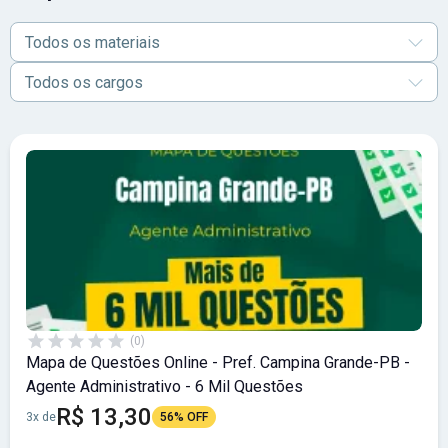
A taxa de inscrição é
de R$ 110,00 a R$ 150,00
.
Abrangência:
Nordeste
.
Todos os materiais
Todos os cargos
(0)
Mapa de Questões Online - Pref. Campina Grande-PB -
Agente Administrativo - 6 Mil Questões
R$ 13,30
3x de
56% OFF