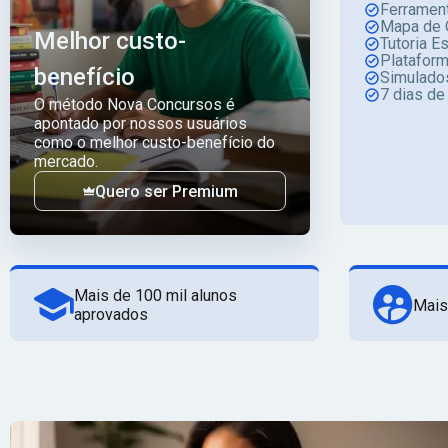
Ferrament
Mapa de 
Melhor custo-
Tutoria E
Platafor
benefício
Simulado
7 dias de
O método Nova Concursos é
apontado por nossos usuários
como o melhor custo-benefício do
mercado.
Quero ser Premium
Mais de 100 mil alunos
Mais
aprovados