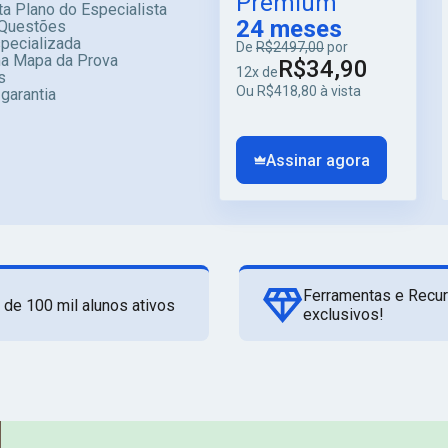
Premium
a Plano do Especialista
24 meses
Questões
specializada
De
R$2497,00
por
ma Mapa da Prova
R$34,90
12x de
s
Ou R$418,80 à vista
 garantia
Assinar agora
Ferramentas e Recu
 de 100 mil alunos ativos
exclusivos!