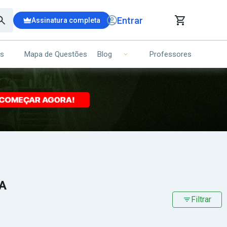
Entrar
Assinatura completa
is
Mapa de Questões
Professores
Blog
RRINHO DE COMPRAS
NS (00)
Ops!
Seu carrinho ainda está vazio.
Voltar para a loja
BA
Filtrar