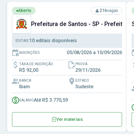
Ver concurso: Prefeitura de Santos - SP - Prefeitura Muni
V
Aberto
216
vagas
Prefeitura de Santos - SP - Prefeitura
10 editais disponíveis
EDITAIS:
05/08/2026 a 10/09/2026
INSCRIÇÕES
TAXA DE INSCRIÇÃO
PROVA
R$ 92,00
29/11/2026
BANCA
ESTADO
Ibam
Sudeste
Até R$ 3.770,59
SALÁRIO
Ver materiais