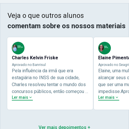
Veja o que outros alunos
comentam sobre os nossos materiais
Charles Kelvin Friske
Elaine Piment
Aprovado no Banrisul
Aprovado no Seagri
Pela influência da irmã que era
Elaine, uma mu
estagiária no INSS de sua cidade,
alcançar seus 
Charles resolveu tentar o mundo dos
que ser uma mul
concursos públicos, então começou a
impedisse.Apr
Ler mais
Ler mais
estudar com contéudo gratuito que a
concursos públ
Nova oferece através do Youtube, e a
aprovada pela 
partir das aulas resolveu adquirir o
Nova Concursos
curso específico para ter uma
ter determinaç
preparação completa, e o resultado
objetivos para 
Ver mais depoimentos +