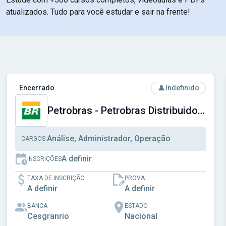
atualizados. Tudo para você estudar e sair na frente!
Social do Distrito Federal
Ver concurso: Petrobras - Petrobras Distribuidora S.A.
Encerrado
Indefinido
Petrobras - Petrobras Distribuidora S.A.
Análise, Administrador, Operação
CARGOS:
A definir
INSCRIÇÕES
TAXA DE INSCRIÇÃO
PROVA
A definir
A definir
BANCA
ESTADO
Cesgranrio
Nacional