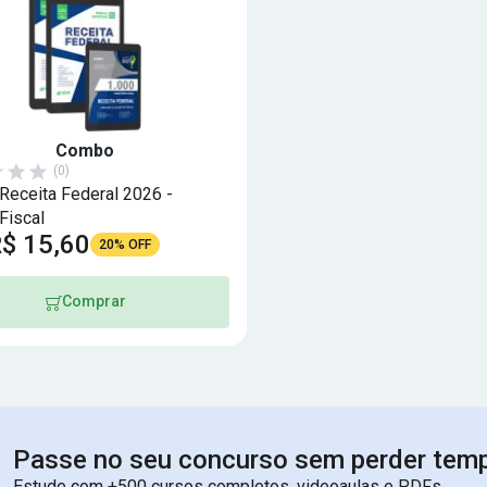
Combo
(0)
eceita Federal 2026 -
Fiscal
$ 15,60
20% OFF
Comprar
Passe no seu concurso sem perder tem
Estude com +500 cursos completos, videoaulas e PDFs