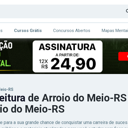
os
Cursos Grátis
Concursos Abertos
Mapas Menta
CA
ITE
Meio-RS
eitura
de Arroio do Meio-RS 
io do Meio-RS
e para a sua grande chance de conquistar uma carreira de suc