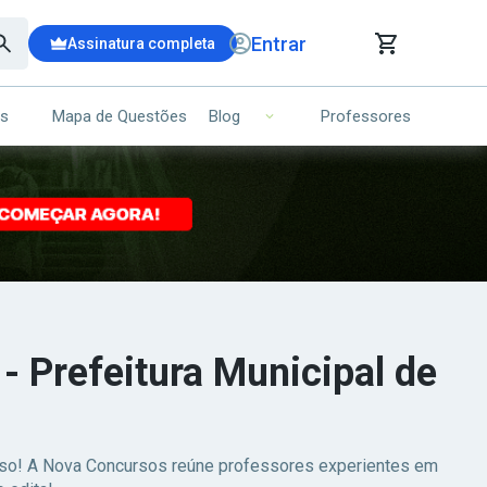
Entrar
Assinatura completa
is
Mapa de Questões
Professores
Blog
RRINHO DE COMPRAS
NS (00)
Ops!
Seu carrinho ainda está vazio.
Voltar para a loja
- Prefeitura Municipal de
esso! A Nova Concursos reúne professores experientes em