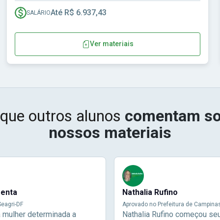
Até R$ 6.937,43
SALÁRIO
Ver materiais
 que outros alunos
comentam so
nossos materiais
menta
Nathalia Rufino
eagri-DF
Aprovado no Prefeitura de Campina
a mulher determinada a
Nathalia Rufino começou se