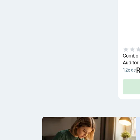
Combo R
Auditor 
R
12x de