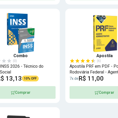
Combo
Apostila
(0)
(6)
NSS 2026 - Técnico do
Apostila PRF em PDF - Po
Social
Rodoviária Federal - Agen
$ 13,13
R$ 11,00
Administrativo
7x de
10% OFF
Comprar
Comprar