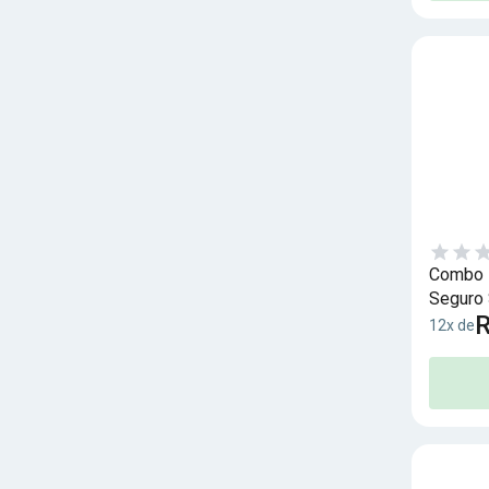
Combo I
Seguro 
R
12x de