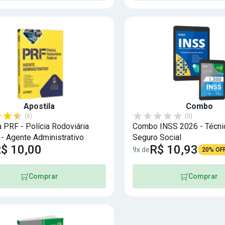
Apostila
Combo
(6)
(0)
a PRF - Polícia Rodoviária
Combo INSS 2026 - Técni
 - Agente Administrativo
Seguro Social
$ 10,00
R$ 10,93
9x de
20% OF
Comprar
Comprar