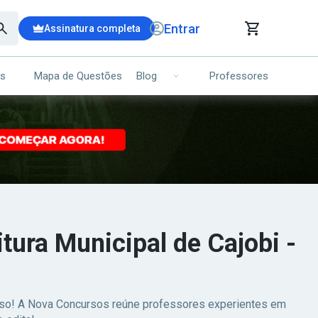
Entrar
Assinatura completa
is
Mapa de Questões
Professores
Blog
RRINHO DE COMPRAS
NS (00)
Ops!
Seu carrinho ainda está vazio.
Voltar para a loja
itura Municipal de Cajobi -
esso! A Nova Concursos reúne professores experientes em