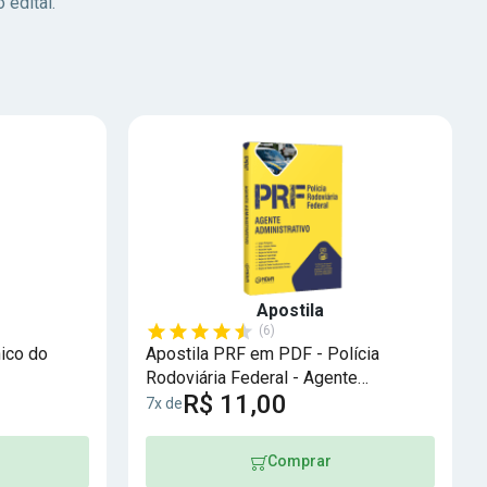
 edital.
Apostila
(6)
ico do
Apostila PRF em PDF - Polícia
Rodoviária Federal - Agente
R$ 11,00
Administrativo
7x de
Comprar