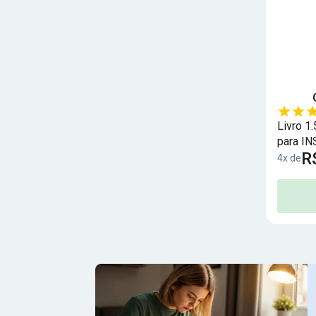
Livro 1
para IN
R
Seguro 
4x de