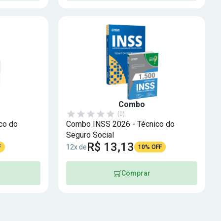
Combo
(0)
co do
Combo INSS 2026 - Técnico do
Seguro Social
R$ 13,13
12x de
F
10% OFF
Comprar