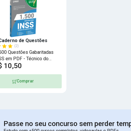
Caderno de Questões
(2)
.500 Questões Gabaritadas
SS em PDF - Técnico do
$ 10,50
Social
Comprar
Passe no seu concurso sem perder tem
Estude com +500 cursos completos, videoaulas e PDFs