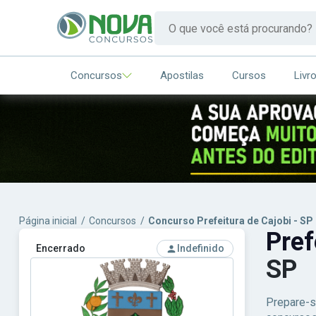
Concursos
Apostilas
Cursos
Livr
Página inicial
/
Concursos
/
Concurso Prefeitura de Cajobi - SP
Pref
Encerrado
Indefinido
SP
Prepare-s