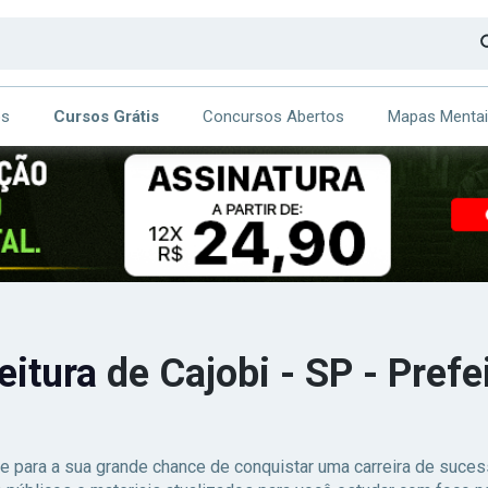
os
Cursos Grátis
Concursos Abertos
Mapas Menta
CA
ITE
eitura
de Cajobi - SP - Prefe
e para a sua grande chance de conquistar uma carreira de suc