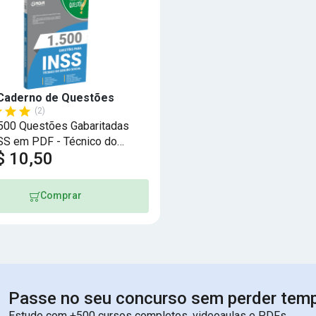
Caderno de Questões
(2)
.500 Questões Gabaritadas
SS em PDF - Técnico do
$ 10,50
Social
Comprar
Passe no seu concurso sem perder tem
Estude com +500 cursos completos, videoaulas e PDFs