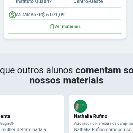
Instituto Quadrix
Centro-Oeste
Até R$ 6.071,09
SALÁRIO
Ver materiais
 que outros alunos
comentam so
nossos materiais
menta
Nathalia Rufino
eagri-DF
Aprovado no Prefeitura de Campina
a mulher determinada a
Nathalia Rufino começou se