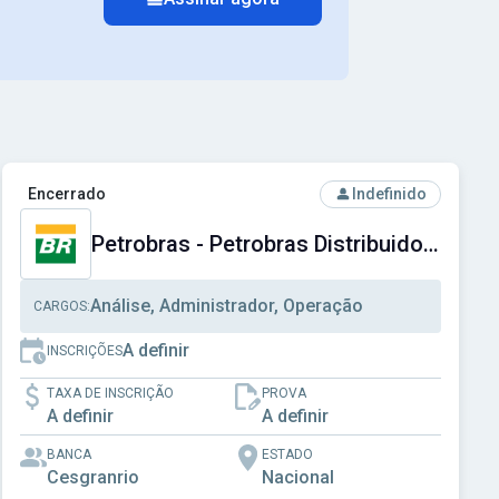
cial do Distrito Federal
Ver concurso: Petrobras - Petrobras Distribuidora S.A.
Encerrado
Indefinido
Petrobras - Petrobras Distribuidora S.A.
Análise, Administrador, Operação
CARGOS:
A definir
INSCRIÇÕES
TAXA DE INSCRIÇÃO
PROVA
A definir
A definir
BANCA
ESTADO
Cesgranrio
Nacional