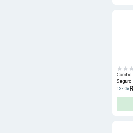
Combo I
Seguro 
R
12x de