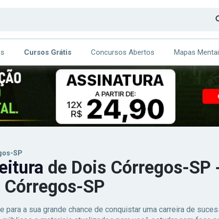
os
Cursos Grátis
Concursos Abertos
Mapas Menta
CA
ITE
egos-SP
eitura
de Dois Córregos-SP -
s Córregos-SP
e para a sua grande chance de conquistar uma carreira de suc