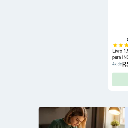
Livro 1
para IN
R
Seguro 
4x de