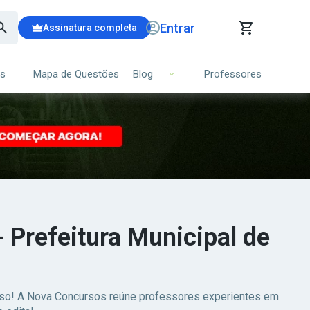
Entrar
Assinatura completa
is
Mapa de Questões
Professores
Blog
RRINHO DE COMPRAS
NS (00)
Ops!
Seu carrinho ainda está vazio.
Voltar para a loja
 Prefeitura Municipal de
esso! A Nova Concursos reúne professores experientes em