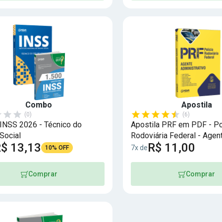
Combo
Apostila
(0)
(6)
NSS 2026 - Técnico do
Apostila PRF em PDF - Po
Social
Rodoviária Federal - Agen
$ 13,13
R$ 11,00
Administrativo
7x de
10% OFF
Comprar
Comprar