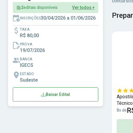
concursos
2
editais disponíveis
Ver todos +
Prepar
30/04/2026 a 01/06/2026
INSCRIÇÕES
TAXA
R$ 80,00
PROVA
19/07/2026
BANCA
IGECS
ESTADO
Sudeste
Baixar Edital
Apostil
Técnico
R
8x de