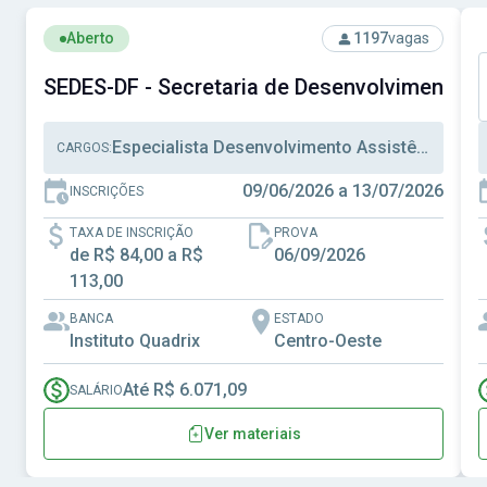
Ver concurso: SEDES-DF - Secretaria de Desenvolvimento S
V
Aberto
1197
vagas
SEDES-DF - Secretaria de Desenvolvimento Soc
Especialista Desenvolvimento Assistência Social, Técnico Desenvolvimento Assistência Social, Administração
CARGOS:
09/06/2026 a 13/07/2026
INSCRIÇÕES
TAXA DE INSCRIÇÃO
PROVA
de R$ 84,00 a R$
06/09/2026
113,00
BANCA
ESTADO
Instituto Quadrix
Centro-Oeste
Até R$ 6.071,09
SALÁRIO
Ver materiais