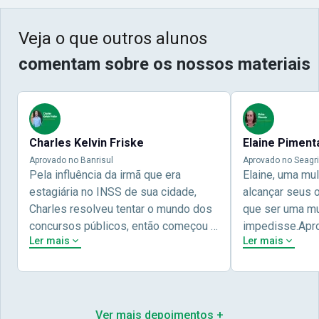
Veja o que outros alunos
comentam sobre os nossos materiais
Charles Kelvin Friske
Elaine Piment
Aprovado no Banrisul
Aprovado no Seagri
Pela influência da irmã que era
Elaine, uma mu
estagiária no INSS de sua cidade,
alcançar seus 
Charles resolveu tentar o mundo dos
que ser uma mul
concursos públicos, então começou a
impedisse.Apr
Ler mais
Ler mais
estudar com contéudo gratuito que a
concursos públ
Nova oferece através do Youtube, e a
aprovada pela 
partir das aulas resolveu adquirir o
Nova Concursos
curso específico para ter uma
ter determinaç
preparação completa, e o resultado
objetivos para 
Ver mais depoimentos +