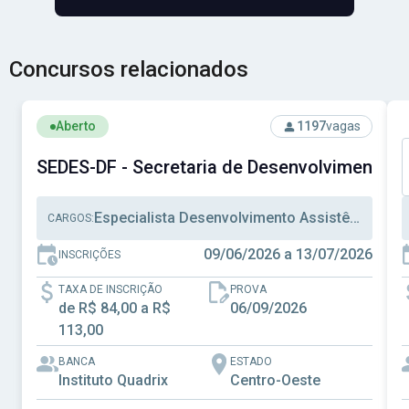
Concursos relacionados
Ver concurso: SEDES-DF - Secretaria de Desenvolvimento S
V
Aberto
1197
vagas
SEDES-DF - Secretaria de Desenvolvimento Soc
Especialista Desenvolvimento Assistência Social, Técnico Desenvolvimento Assistência Social, Administração
CARGOS:
09/06/2026 a 13/07/2026
INSCRIÇÕES
TAXA DE INSCRIÇÃO
PROVA
de R$ 84,00 a R$
06/09/2026
113,00
BANCA
ESTADO
Instituto Quadrix
Centro-Oeste