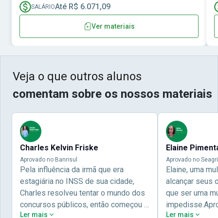
Até R$ 6.071,09
SALÁRIO
Ver materiais
Veja o que outros alunos
comentam sobre os nossos materiais
Charles Kelvin Friske
Elaine Piment
Aprovado no Banrisul
Aprovado no Seagri
Pela influência da irmã que era
Elaine, uma mu
estagiária no INSS de sua cidade,
alcançar seus 
Charles resolveu tentar o mundo dos
que ser uma mul
concursos públicos, então começou a
impedisse.Apr
Ler mais
Ler mais
estudar com contéudo gratuito que a
concursos públ