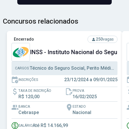
Concursos relacionados
Ver concurso: INSS - Instituto Nacional do Seguro Social
V
Encerrado
250
vagas
INSS - Instituto Nacional do Seguro S
Técnico do Seguro Social, Perito Médico Previdenciário, Analista Seguro Social
CARGOS:
23/12/2024 a 09/01/2025
INSCRIÇÕES
TAXA DE INSCRIÇÃO
PROVA
R$ 120,00
16/02/2025
BANCA
ESTADO
Cebraspe
Nacional
Até R$ 14.166,99
SALÁRIO