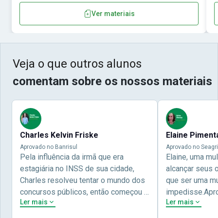
Ver materiais
Veja o que outros alunos
comentam sobre os nossos materiais
Charles Kelvin Friske
Elaine Piment
Aprovado no Banrisul
Aprovado no Seagri
Pela influência da irmã que era
Elaine, uma mu
estagiária no INSS de sua cidade,
alcançar seus 
Charles resolveu tentar o mundo dos
que ser uma mul
concursos públicos, então começou a
impedisse.Apr
Ler mais
Ler mais
estudar com contéudo gratuito que a
concursos públ
Nova oferece através do Youtube, e a
aprovada pela 