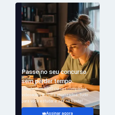
Passe no seu concurso
sem perder tempo.
Estude com +500 cursos completos,
videoaulas e PDFs atualizados. Tudo
para você estudar e sair na frente!
Assinar agora