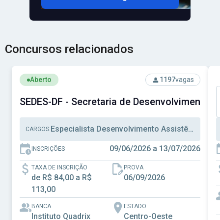
Concursos relacionados
Ver concurso: SEDES-DF - Secretaria de Desenvolvimento S
V
Aberto
1197
vagas
SEDES-DF - Secretaria de Desenvolvimento Soc
Especialista Desenvolvimento Assistência Social, Técnico Desenvolvimento Assistência Social, Técnico Administrativo
CARGOS:
09/06/2026 a 13/07/2026
INSCRIÇÕES
TAXA DE INSCRIÇÃO
PROVA
de R$ 84,00 a R$
06/09/2026
113,00
BANCA
ESTADO
Instituto Quadrix
Centro-Oeste