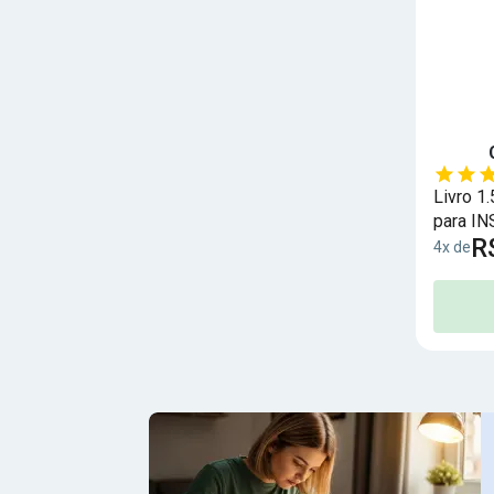
Livro 1
para IN
R
Seguro 
4x de