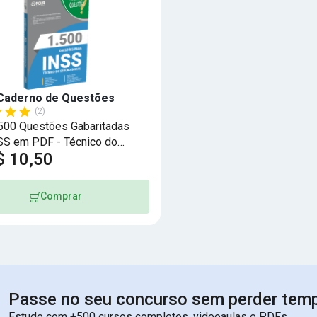
Caderno de Questões
(2)
.500 Questões Gabaritadas
SS em PDF - Técnico do
$ 10,50
Social
Comprar
Passe no seu concurso sem perder tem
Estude com +500 cursos completos, videoaulas e PDFs