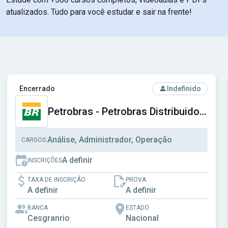
atualizados. Tudo para você estudar e sair na frente!
Social do Distrito Federal
Ver concurso: Petrobras - Petrobras Distribuidora S.A.
Encerrado
Indefinido
Petrobras - Petrobras Distribuidora S.A.
Análise, Administrador, Operação
CARGOS:
A definir
INSCRIÇÕES
TAXA DE INSCRIÇÃO
PROVA
A definir
A definir
BANCA
ESTADO
Cesgranrio
Nacional