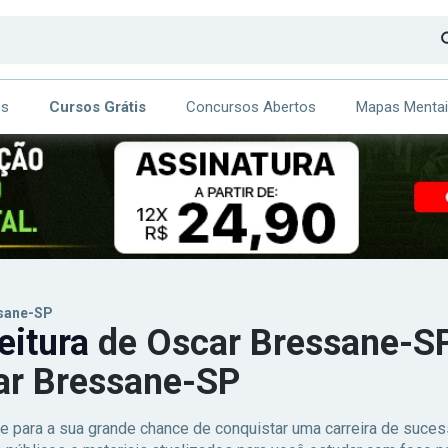
os
Cursos Grátis
Concursos Abertos
Mapas Menta
CA
ITE
ssane-SP
eitura
de Oscar Bressane-SP 
ar Bressane-SP
e para a sua grande chance de conquistar uma carreira de suc