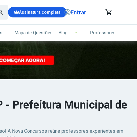
Entrar
Assinatura completa
is
Mapa de Questões
Professores
Blog
RRINHO DE COMPRAS
NS (00)
Ops!
Seu carrinho ainda está vazio.
Voltar para a loja
- Prefeitura Municipal de
esso! A Nova Concursos reúne professores experientes em