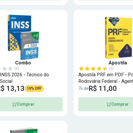
Combo
Apostila
(0)
(6)
NSS 2026 - Técnico do
Apostila PRF em PDF - Po
Social
Rodoviária Federal - Agen
$ 13,13
R$ 11,00
Administrativo
7x de
10% OFF
Comprar
Comprar