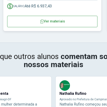
Até R$ 6.937,43
SALÁRIO
Ver materiais
 que outros alunos
comentam so
nossos materiais
menta
Nathalia Rufino
eagri-DF
Aprovado no Prefeitura de Campina
a mulher determinada a
Nathalia Rufino começou se