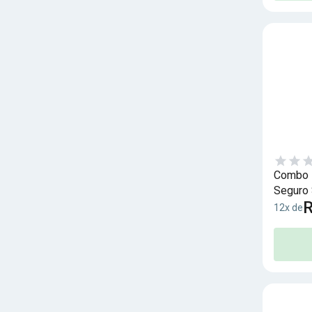
Combo I
Seguro 
R
12x de