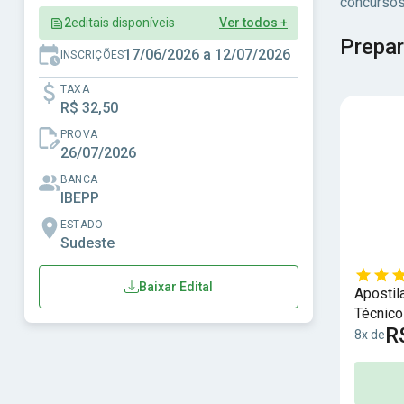
concursos
2
editais disponíveis
Ver todos +
Prepar
17/06/2026 a 12/07/2026
INSCRIÇÕES
TAXA
R$ 32,50
PROVA
26/07/2026
BANCA
IBEPP
ESTADO
Sudeste
Baixar Edital
Apostil
Técnico
R
8x de