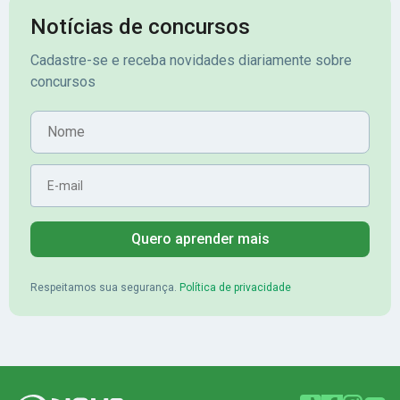
assinante premium e em seguida
sonhada aprova
Notícias de concursos
veio o resultado, aprovado com
no concurso do 
Cadastre-se e receba novidades diariamente sobre
mérito no concurso do
Pimenta - Apro
concursos
Banrisul.Charles Kelvin Friske -
Lugar no conc
Aprovado no Banrisul
Nome
E-mail
Quero aprender mais
Respeitamos sua segurança.
Política de privacidade