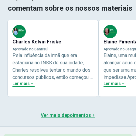
comentam sobre os nossos materiais
Charles Kelvin Friske
Elaine Piment
Aprovado no Banrisul
Aprovado no Seagri
Pela influência da irmã que era
Elaine, uma mu
estagiária no INSS de sua cidade,
alcançar seus 
Charles resolveu tentar o mundo dos
que ser uma mul
concursos públicos, então começou a
impedisse.Apr
Ler mais
Ler mais
estudar com contéudo gratuito que a
concursos públ
Nova oferece através do Youtube, e a
aprovada pela 
partir das aulas resolveu adquirir o
Nova Concursos
curso específico para ter uma
ter determinaç
preparação completa, e o resultado
objetivos para 
Ver mais depoimentos +
não poderia ser diferente quando
conta melhor na
abriu o concurso para o Banco da sua
sua vida e qua
cidade, o Banrisul. Se tornou
obstáculos para