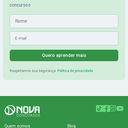
concursos
Banrisul.Charles Kelvin Friske -
Lugar no conc
Aprovado no Banrisul
Nome
E-mail
Quero aprender mais
Respeitamos sua segurança.
Política de privacidade
Quem somos
Blog