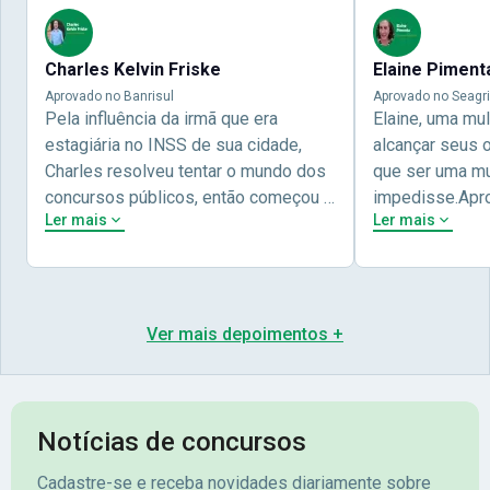
Charles Kelvin Friske
Elaine Piment
Aprovado no Banrisul
Aprovado no Seagri
Pela influência da irmã que era
Elaine, uma mu
estagiária no INSS de sua cidade,
alcançar seus 
Charles resolveu tentar o mundo dos
que ser uma mul
concursos públicos, então começou a
impedisse.Apr
Ler mais
Ler mais
estudar com contéudo gratuito que a
concursos públ
Nova oferece através do Youtube, e a
aprovada pela 
partir das aulas resolveu adquirir o
Nova Concursos
curso específico para ter uma
ter determinaç
preparação completa, e o resultado
objetivos para 
Ver mais depoimentos +
não poderia ser diferente quando
conta melhor na
abriu o concurso para o Banco da sua
sua vida e qua
cidade, o Banrisul. Se tornou
obstáculos para
assinante premium e em seguida
sonhada aprova
Notícias de concursos
veio o resultado, aprovado com
no concurso do 
Cadastre-se e receba novidades diariamente sobre
mérito no concurso do
Pimenta - Apro