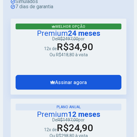
Simulados
7 dias de garantia
MELHOR OPÇÃO
Premium
24 meses
De
R$2497,00
por
R$34,90
12x de
Ou R$418,80 à vista
Assinar agora
PLANO ANUAL
Premium
12 meses
De
R$1497,00
por
R$24,90
12x de
Ou R$298,80 à vista