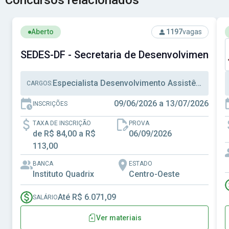
Concursos relacionados
Ver concurso: SEDES-DF - Secretaria de Desenvolvimento S
V
Aberto
1197
vagas
SEDES-DF - Secretaria de Desenvolvimento Soc
Especialista Desenvolvimento Assistência Social, Técnico Desenvolvimento Assistência Social, Técnico Administrativo
CARGOS:
09/06/2026 a 13/07/2026
INSCRIÇÕES
TAXA DE INSCRIÇÃO
PROVA
de R$ 84,00 a R$
06/09/2026
113,00
BANCA
ESTADO
Instituto Quadrix
Centro-Oeste
Até R$ 6.071,09
SALÁRIO
Ver materiais