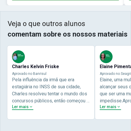
Veja o que outros alunos
comentam sobre os nossos materiais
Charles Kelvin Friske
Elaine Piment
Aprovado no Banrisul
Aprovado no Seagri
Pela influência da irmã que era
Elaine, uma mu
estagiária no INSS de sua cidade,
alcançar seus 
Charles resolveu tentar o mundo dos
que ser uma mul
concursos públicos, então começou a
impedisse.Apr
Ler mais
Ler mais
estudar com contéudo gratuito que a
concursos públ
Nova oferece através do Youtube, e a
aprovada pela 
partir das aulas resolveu adquirir o
Nova Concursos
curso específico para ter uma
ter determinaç