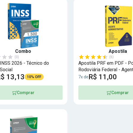
Combo
Apostila
(0)
(6)
NSS 2026 - Técnico do
Apostila PRF em PDF - Po
Social
Rodoviária Federal - Agen
$ 13,13
R$ 11,00
Administrativo
7x de
10% OFF
Comprar
Comprar