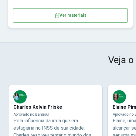
Ver materiais
Veja o
Charles Kelvin Friske
Elaine Pi
Aprovado no Banrisul
Aprovado no S
Pela influência da irmã que era
Elaine, um
estagiária no INSS de sua cidade,
alcançar s
Charles resolveu tentar o mundo dos
ser uma mul