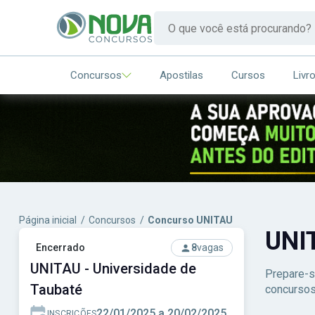
Concursos
Apostilas
Cursos
Livr
Página inicial
/
Concursos
/
Concurso UNITAU
UNI
Encerrado
8
vagas
UNITAU - Universidade de
Prepare-s
Taubaté
concursos
22/01/2025 a 20/02/2025
INSCRIÇÕES