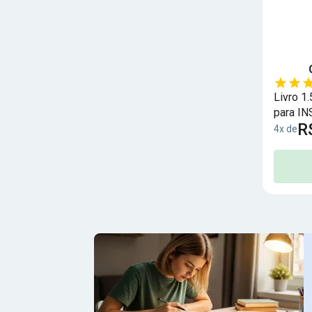
Livro 1
para IN
R
Seguro 
4x de