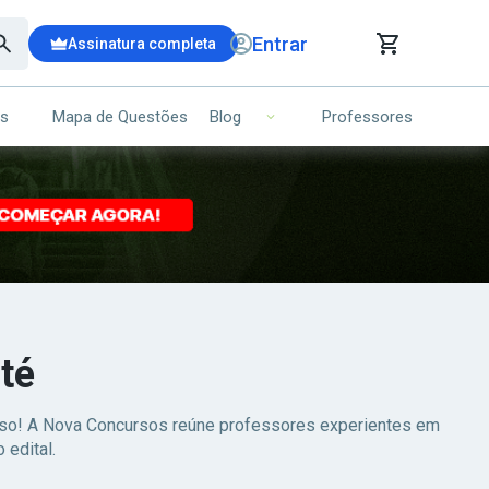
Entrar
Assinatura completa
is
Mapa de Questões
Professores
Blog
RRINHO DE COMPRAS
NS (00)
Ops!
Seu carrinho ainda está vazio.
Voltar para a loja
té
esso! A Nova Concursos reúne professores experientes em
 edital.