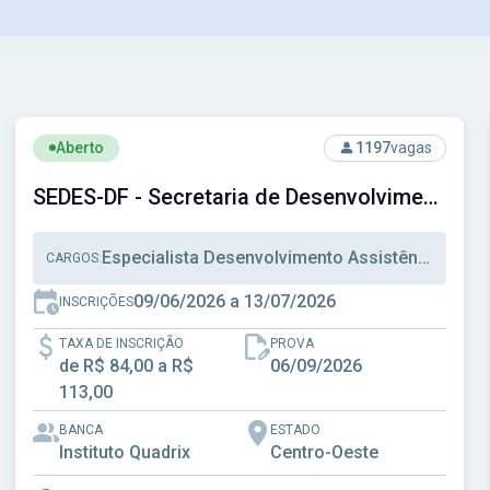
cipal de Santos - SP
Ver concurso: SEDES-DF - Secretaria de Desenvolvimento So
Aberto
1197
vagas
SEDES-DF - Secretaria de Desenvolvimento Social do Distrito Federal
Especialista Desenvolvimento Assistência Social, Técnico Desenvolvimento Assistência Social, Técnico Administrativo
CARGOS:
09/06/2026 a 13/07/2026
INSCRIÇÕES
TAXA DE INSCRIÇÃO
PROVA
de R$ 84,00 a R$
06/09/2026
113,00
BANCA
ESTADO
Instituto Quadrix
Centro-Oeste