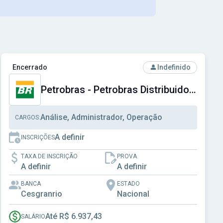
cial do Distrito Federal
Ver concurso: Petrobras - Petrobras Distribuidora S.A.
Encerrado
Indefinido
Petrobras - Petrobras Distribuidora S.A.
Análise, Administrador, Operação
CARGOS:
A definir
INSCRIÇÕES
TAXA DE INSCRIÇÃO
PROVA
A definir
A definir
BANCA
ESTADO
Cesgranrio
Nacional
Até R$ 6.937,43
SALÁRIO