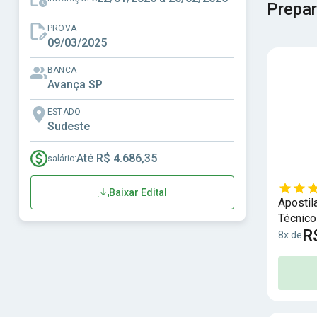
Prepar
PROVA
09/03/2025
BANCA
Avança SP
ESTADO
Sudeste
Até R$ 4.686,35
salário:
Baixar Edital
Apostil
Técnico
R
8x de