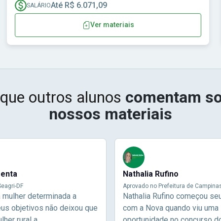
Até R$ 6.071,09
SALÁRIO
Ver materiais
 que outros alunos
comentam so
nossos materiais
menta
Nathalia Rufino
eagri-DF
Aprovado no Prefeitura de Campina
a mulher determinada a
Nathalia Rufino começou se
eus objetivos não deixou que
com a Nova quando viu uma
her rural a
oportunidade no concurso d