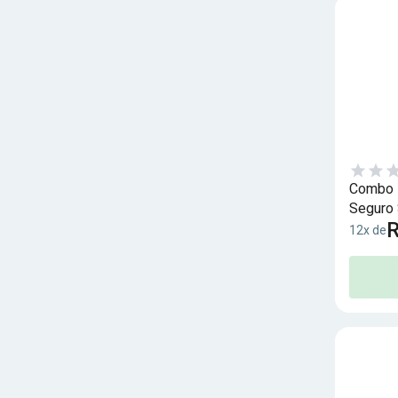
Combo I
Seguro 
R
12x de