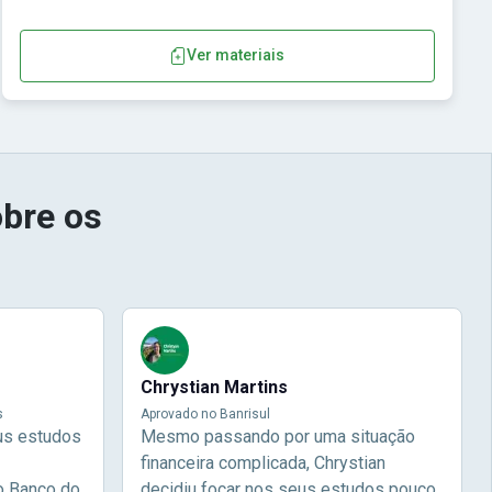
Ver materiais
bre os
Chrystian Martins
s
Aprovado no Banrisul
us estudos
Mesmo passando por uma situação
financeira complicada, Chrystian
o Banco do
decidiu focar nos seus estudos pouco