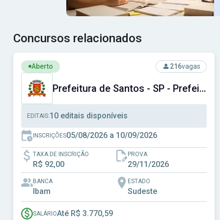
Concursos relacionados
Ver concurso: Prefeitura de Santos - SP - Prefeitura Muni
Aberto
216
vagas
Prefeitura de Santos - SP - Prefeitura Municipal de Santos - SP
10 editais disponíveis
EDITAIS:
05/08/2026 a 10/09/2026
INSCRIÇÕES
TAXA DE INSCRIÇÃO
PROVA
R$ 92,00
29/11/2026
BANCA
ESTADO
Ibam
Sudeste
Até R$ 3.770,59
SALÁRIO