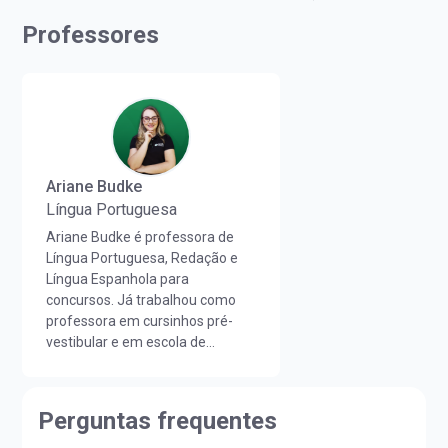
Professores
Ariane Budke
Língua Portuguesa
Ariane Budke é professora de
Língua Portuguesa, Redação e
Língua Espanhola para
concursos. Já trabalhou como
professora em cursinhos pré-
vestibular e em escola de
idiomas. É licenciada em Letras
Português/Espanhol pela
UNIOESTE e em Estudos
Perguntas frequentes
Portugueses pela Faculdade de
Letras da Universidade de Lisboa