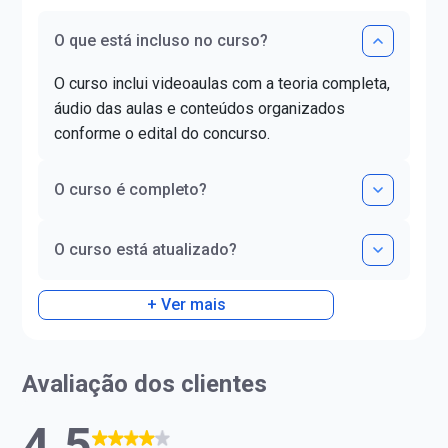
(FLUL). Possui Minor em Língua
O que está incluso no curso?
Portuguesa pela FLUL. É pós-
graduada em Docência do Ensino
O curso inclui videoaulas com a teoria completa,
Superior pela FAG e mestra em
Letras pela UNIOESTE. Obteve
áudio das aulas e conteúdos organizados
certificado DELE de proficiência
conforme o edital do concurso.
nível C1.
O curso é completo?
O curso está atualizado?
+ Ver mais
Avaliação dos clientes
4.5