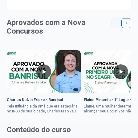
Aprovados com a Nova
Concursos
Charles Kelvin Friske - Banrisul
Elaine Pimenta - 1° Lugar - S
Pela influência da irmã que era estagiária
Elaine, uma mulher determinad
no INSS de sua cidade, Charles resolveu
alcançar seus objetivos não de
tentar o mundo dos concursos públicos,
ser uma mulher rural a
então co...
impedisse.Aprovada em dois co
Conteúdo do curso