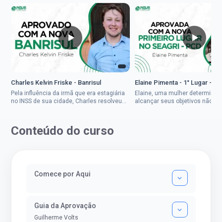
Charles Kelvin Friske - Banrisul
Elaine Pimenta - 1° Lugar - S
Pela influência da irmã que era estagiária
Elaine, uma mulher determinad
no INSS de sua cidade, Charles resolveu
alcançar seus objetivos não de
tentar o mundo dos concursos públicos,
ser uma mulher rural a
então co...
impedisse.Aprovada em dois co
Conteúdo do curso
Comece por Aqui
Guia da Aprovação
Guilherme Volts