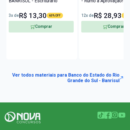
BANRISUL - Escriturário
- Rumo à Aprovaçao!
R$ 13,30
R$ 28,93
3x de
12x de
60% OFF
59%
Comprar
Comprar
Ver todos materiais para Banco do Estado do Rio
Grande do Sul - Banrisul