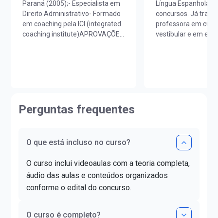
Paraná (2005);- Especialista em
Língua Espanhola p
Direito Administrativo- Formado
concursos. Já trab
em coaching pela ICI (integrated
professora em cursi
coaching institute)APROVAÇÕES
vestibular e em esc
EM CONCURSOS- Tribunal de
idiomas. É licenciad
Justiça do Paraná (Técnico
Português/Espanhol
Judiciário 2005);- Câmara
UNIOESTE e em Est
Municipal de Pinhais (Advogado -
Portugueses pela F
30º lugar 2008);- Polícia
Letras da Universid
Rodoviária Federal (Agente da
(FLUL). Possui Mino
Policia Rodoviária Federal 2009);-
Portuguesa pela FLU
Perguntas frequentes
Tribunal Regional Eleitoral de
graduada em Docênc
Santa Catarina (Analista
Superior pela FAG 
Judiciário 2011 - 23º lugar);-
Letras pela UNIOES
O que está incluso no curso?
Tribunal Regional Eleitoral do
certificado DELE de 
Espírito Santo (Analista
nível C1.
O curso inclui videoaulas com a teoria completa,
Judiciário 2011 - 20º lugar);-
áudio das aulas e conteúdos organizados
Tribunal Superior Eleitoral
conforme o edital do concurso.
(Analista Judiciário 2012);-
Tribunal de Contas do Estado do
Paraná (Analista de Controle).
O curso é completo?