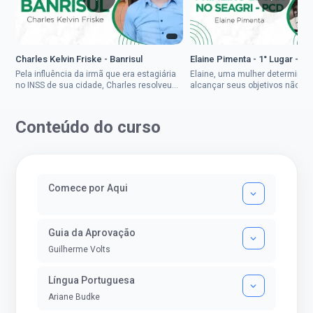
Charles Kelvin Friske - Banrisul
Elaine Pimenta - 1° Lugar - S
Pela influência da irmã que era estagiária
Elaine, uma mulher determinad
no INSS de sua cidade, Charles resolveu
alcançar seus objetivos não de
tentar o mundo dos concursos públicos,
ser uma mulher rural a
então co...
impedisse.Aprovada em dois co
Conteúdo do curso
Comece por Aqui
Guia da Aprovação
Guilherme Volts
Língua Portuguesa
Ariane Budke