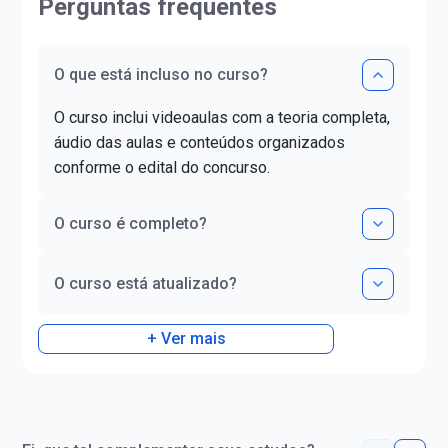
Perguntas frequentes
30º lugar 2008);- Polícia
Letras da Universid
Rodoviária Federal (Agente da
(FLUL). Possui Mino
Policia Rodoviária Federal 2009);-
Portuguesa pela FLU
O que está incluso no curso?
Tribunal Regional Eleitoral de
graduada em Docênc
Santa Catarina (Analista
Superior pela FAG 
O curso inclui videoaulas com a teoria completa,
Judiciário 2011 - 23º lugar);-
Letras pela UNIOES
Tribunal Regional Eleitoral do
certificado DELE de 
áudio das aulas e conteúdos organizados
Espírito Santo (Analista
nível C1.
conforme o edital do concurso.
Judiciário 2011 - 20º lugar);-
Tribunal Superior Eleitoral
O curso é completo?
(Analista Judiciário 2012);-
Tribunal de Contas do Estado do
Paraná (Analista de Controle).
O curso está atualizado?
+ Ver mais