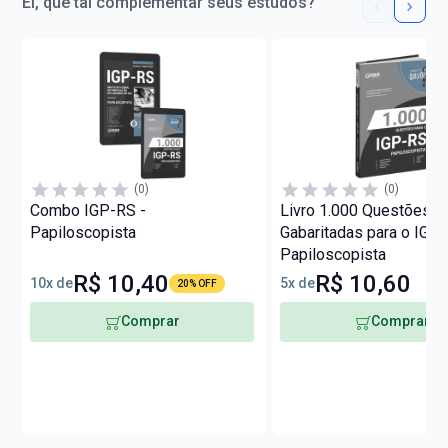
Ei, que tal complementar seus estudos?
(0)
(0)
Combo IGP-RS -
Livro 1.000 Questões
Papiloscopista
Gabaritadas para o IGP-
Papiloscopista
R$ 10,40
R$ 10,60
10x de
5x de
20% OFF
Comprar
Comprar