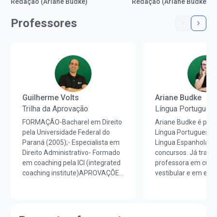
Redação (Ariane Budke)
Redação (Ariane Budke)
Professores
Guilherme Volts
Ariane Budke
Trilha da Aprovação
Língua Portugues
FORMAÇÃO-Bacharel em Direito
Ariane Budke é prof
pela Universidade Federal do
Língua Portuguesa,
Paraná (2005);- Especialista em
Língua Espanhola p
Direito Administrativo- Formado
concursos. Já trab
em coaching pela ICI (integrated
professora em cursi
coaching institute)APROVAÇÕES
vestibular e em esc
EM CONCURSOS- Tribunal de
idiomas. É licenciad
Justiça do Paraná (Técnico
Português/Espanhol
Judiciário 2005);- Câmara
UNIOESTE e em Est
Municipal de Pinhais (Advogado -
Portugueses pela F