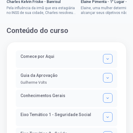
Charles Kelvin Friske - Banrisul
Elaine Pimenta - 1° Lugar - S
Pela influência da irmã que era estagiária
Elaine, uma mulher determinad
no INSS de sua cidade, Charles resolveu
alcançar seus objetivos não de
tentar o mundo dos concursos públicos,
ser uma mulher rural a
então co...
impedisse.Aprovada em dois co
Conteúdo do curso
Comece por Aqui
Guia da Aprovação
Guilherme Volts
Conhecimentos Gerais
Eixo Temático 1 - Seguridade Social