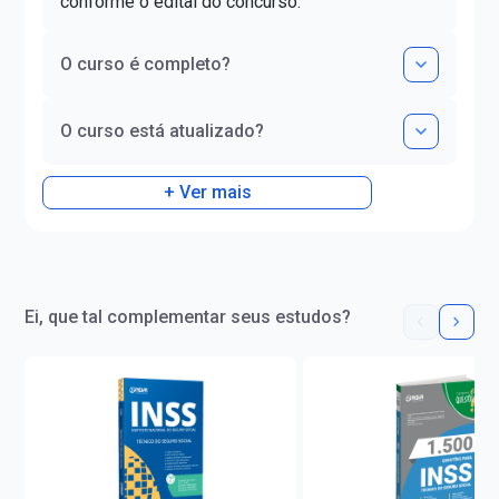
conforme o edital do concurso.
Espírito Santo (Analista
Judiciário 2011 - 20º lugar);-
Tribunal Superior Eleitoral
O curso é completo?
(Analista Judiciário 2012);-
Tribunal de Contas do Estado do
O curso está atualizado?
Paraná (Analista de Controle).
+ Ver mais
Ei, que tal complementar seus estudos?