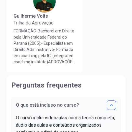
Guilherme Volts
Trilha da Aprovação
FORMAÇÃO-Bacharel em Direito
pela Universidade Federal do
Paraná (2005);- Especialista em
Direito Administrativo- Formado
em coaching pela ICI (integrated
coaching institute)APROVAÇÕES
EM CONCURSOS- Tribunal de
Justiça do Paraná (Técnico
Judiciário 2005);- Câmara
Perguntas frequentes
Municipal de Pinhais (Advogado -
30º lugar 2008);- Polícia
Rodoviária Federal (Agente da
O que está incluso no curso?
Policia Rodoviária Federal 2009);-
Tribunal Regional Eleitoral de
O curso inclui videoaulas com a teoria completa,
Santa Catarina (Analista
Judiciário 2011 - 23º lugar);-
áudio das aulas e conteúdos organizados
Tribunal Regional Eleitoral do