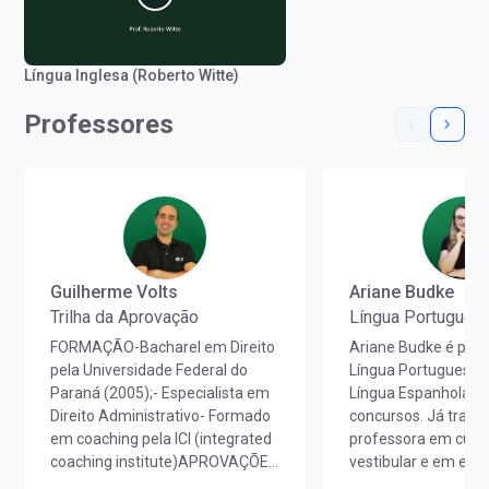
Língua Inglesa (Roberto Witte)
Professores
Guilherme Volts
Ariane Budke
Trilha da Aprovação
Língua Portugues
FORMAÇÃO-Bacharel em Direito
Ariane Budke é prof
pela Universidade Federal do
Língua Portuguesa,
Paraná (2005);- Especialista em
Língua Espanhola p
Direito Administrativo- Formado
concursos. Já trab
em coaching pela ICI (integrated
professora em cursi
coaching institute)APROVAÇÕES
vestibular e em esc
EM CONCURSOS- Tribunal de
idiomas. É licenciad