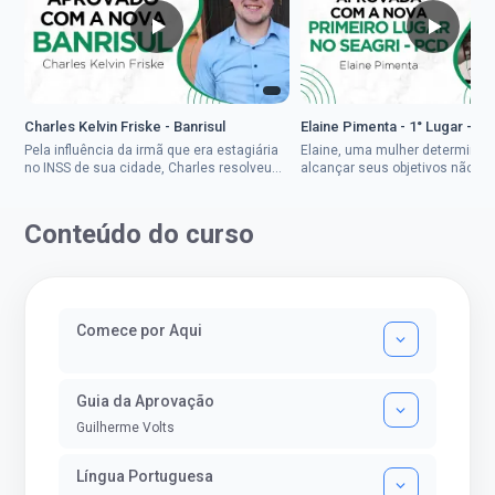
Charles Kelvin Friske - Banrisul
Elaine Pimenta - 1° Lugar - S
Pela influência da irmã que era estagiária
Elaine, uma mulher determinad
no INSS de sua cidade, Charles resolveu
alcançar seus objetivos não de
tentar o mundo dos concursos públicos,
ser uma mulher rural a
então co...
impedisse.Aprovada em dois co
Conteúdo do curso
Comece por Aqui
Guia da Aprovação
Guilherme Volts
Língua Portuguesa