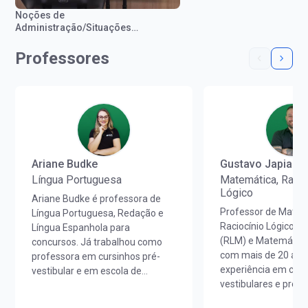
Noções de
Administração/Situações
Gerenciais (Cristiano Silva)
Professores
Ariane Budke
Gustavo Japiass
Língua Portuguesa
Matemática, Racio
Lógico
Ariane Budke é professora de
Professor de Matem
Língua Portuguesa, Redação e
Raciocínio Lógico M
Língua Espanhola para
(RLM) e Matemática
concursos. Já trabalhou como
com mais de 20 ano
professora em cursinhos pré-
experiência em curs
vestibular e em escola de
vestibulares e prepa
idiomas. É licenciada em Letras
concursos em todo o
Português/Espanhol pela