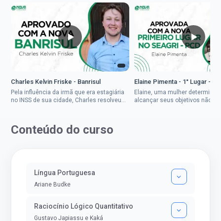
Charles Kelvin Friske - Banrisul
Elaine Pimenta - 1° Lugar - S
Pela influência da irmã que era estagiária
Elaine, uma mulher determinad
no INSS de sua cidade, Charles resolveu
alcançar seus objetivos não de
tentar o mundo dos concursos públicos,
ser uma mulher rural a
então co...
impedisse.Aprovada em dois co
Conteúdo do curso
Língua Portuguesa
Ariane Budke
Raciocínio Lógico Quantitativo
Gustavo Japiassu e Kaká