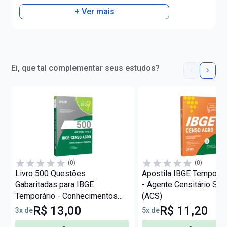
+ Ver mais
Ei, que tal complementar seus estudos?
(0)
(0)
Livro 500 Questões
Apostila IBGE Temporár
Gabaritadas para IBGE
- Agente Censitário Sup
Temporário - Conhecimentos
(ACS)
Básicos
R$ 13,00
R$ 11,20
3x de
5x de