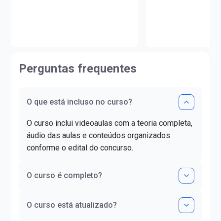
Licenciado em Mate
UNIOESTE e em Estudos
Unicesumar (PR).Ao
Portugueses pela Faculdade de
sua carreira, lecion
Letras da Universidade de Lisboa
e colégios de renom
(FLUL). Possui Minor em Língua
contribuindo para o
Portuguesa pela FLUL. É pós-
aprovação de milha
graduada em Docência do Ensino
Perguntas frequentes
alunos.Já ajudou ma
Superior pela FAG e mestra em
estudantes a realiz
Letras pela UNIOESTE. Obteve
da aprovação!
certificado DELE de proficiência
nível C1.
O que está incluso no curso?
O curso inclui videoaulas com a teoria completa,
áudio das aulas e conteúdos organizados
conforme o edital do concurso.
O curso é completo?
O curso está atualizado?