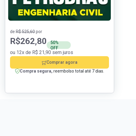
de
R$ 525,60
por
R$
262,80
50%
OFF
ou 12x de R$ 21,90 sem juros
Comprar agora
Compra segura,
reembolso total até 7 dias.