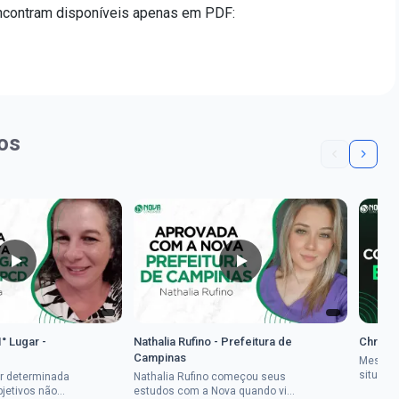
encontram disponíveis apenas em PDF:
os
1° Lugar -
Nathalia Rufino - Prefeitura de
Chrysti
Campinas
Mesmo 
situaçã
r determinada
Nathalia Rufino começou seus
Chrysti
bjetivos não
estudos com a Nova quando viu