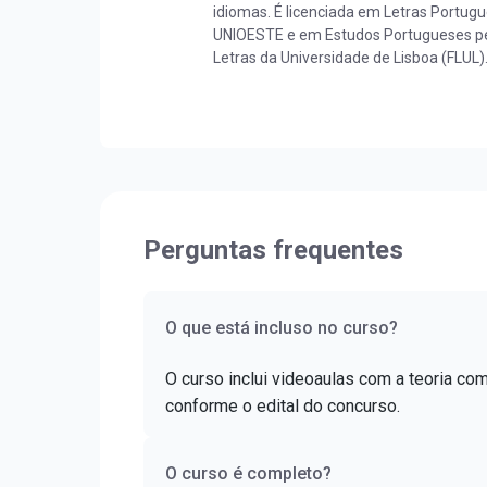
idiomas. É licenciada em Letras Portug
UNIOESTE e em Estudos Portugueses pe
Letras da Universidade de Lisboa (FLUL)
Língua Portuguesa pela FLUL. É pós-gr
Docência do Ensino Superior pela FAG e
pela UNIOESTE. Obteve certificado DELE 
nível C1.
Perguntas frequentes
O que está incluso no curso?
O curso inclui videoaulas com a teoria co
conforme o edital do concurso.
O curso é completo?