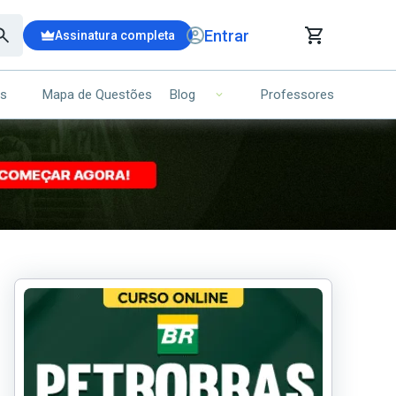
Entrar
Assinatura completa
is
Mapa de Questões
Professores
Blog
RRINHO DE COMPRAS
NS (00)
Ops!
Seu carrinho ainda está vazio.
Voltar para a loja