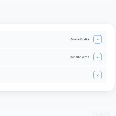
seus es
a mulher rural
uma oportunidade no concurso
tempo an
vada em dois
do Banco do Brasil, mesmo não
conseguindo...
Ariane Budke
Roberto Witte