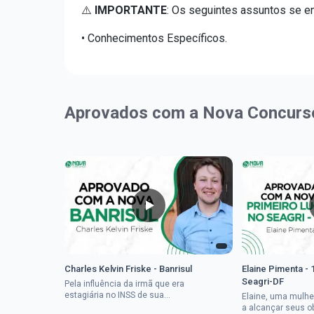
⚠️
IMPORTANTE
: Os seguintes assuntos se 
• Conhecimentos Específicos.
Aprovados com a Nova Concurs
Charles Kelvin Friske - Banrisul
Elaine Pimenta - 
Seagri-DF
Pela influência da irmã que era
estagiária no INSS de sua
Elaine, uma mulhe
cidade, Charles resolveu tentar
a alcançar seus o