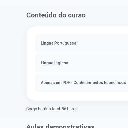
o mundo dos concursos
deixou que ser um
públicos, então co...
a impedisse.Apro
concurso...
Conteúdo do curso
Língua Portuguesa
Língua Inglesa
Apenas em PDF - Conhecimentos Específicos
Carga horária total: 86 horas
Aulas demonstrativas