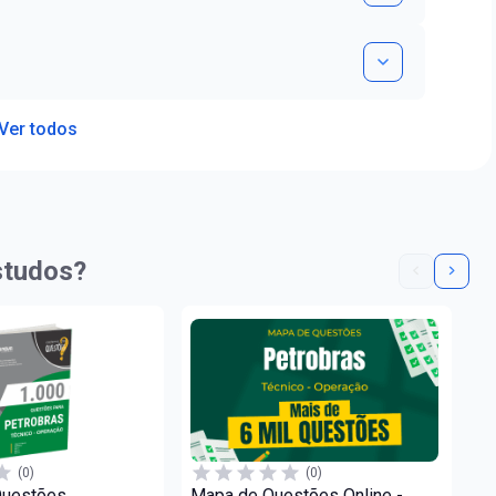
Ver todos
studos?
(0)
(0)
Questões
Mapa de Questões Online -
Co