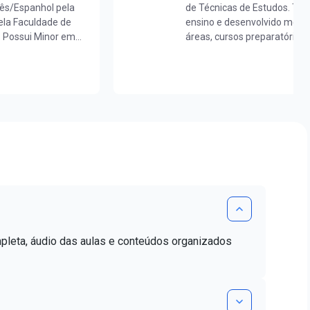
uês/Espanhol pela
de Técnicas de Estudos. Te
la Faculdade de
ensino e desenvolvido métod
. Possui Minor em
áreas, cursos preparatórios 
aduada em
para executivos, cursos “in
 mestra em Letras
e versões para o inglês. Já 
de proficiência
horas para mais de 50.000 al
Regional de Contabilidade - 
próprio de conversação para 
da InHouse Idiomas – Treina
mpleta, áudio das aulas e conteúdos organizados