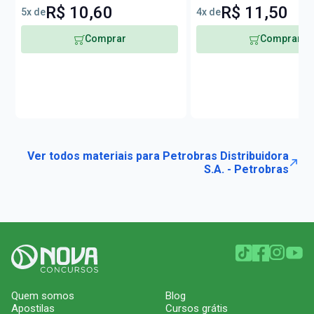
R$ 10,60
R$ 11,50
5x de
4x de
Comprar
Comprar
Ver todos materiais para Petrobras Distribuidora
S.A. - Petrobras
Quem somos
Blog
Apostilas
Cursos grátis