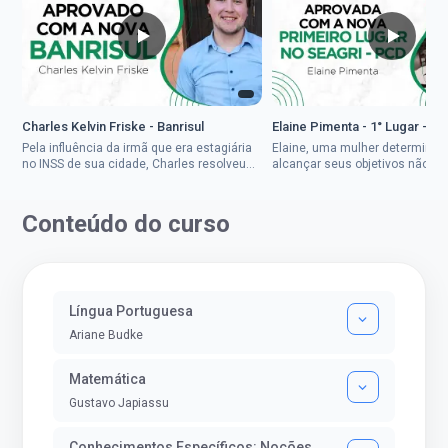
Charles Kelvin Friske - Banrisul
Elaine Pimenta - 1° Lugar - S
Pela influência da irmã que era estagiária
Elaine, uma mulher determinad
no INSS de sua cidade, Charles resolveu
alcançar seus objetivos não de
tentar o mundo dos concursos públicos,
ser uma mulher rural a
então co...
impedisse.Aprovada em dois co
Conteúdo do curso
Língua Portuguesa
Ariane Budke
Matemática
Gustavo Japiassu
Conhecimentos Específicos: Noções