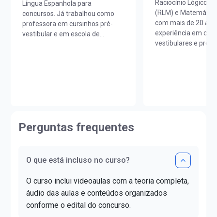
Raciocínio Lógico M
Língua Espanhola para
(RLM) e Matemática
concursos. Já trabalhou como
com mais de 20 ano
professora em cursinhos pré-
experiência em curs
vestibular e em escola de
vestibulares e prepa
idiomas. É licenciada em Letras
concursos em todo o
Português/Espanhol pela
Licenciado em Mate
UNIOESTE e em Estudos
Unicesumar (PR).Ao
Portugueses pela Faculdade de
sua carreira, lecion
Letras da Universidade de Lisboa
e colégios de renom
(FLUL). Possui Minor em Língua
contribuindo para o
Portuguesa pela FLUL. É pós-
aprovação de milha
graduada em Docência do Ensino
Perguntas frequentes
alunos.Já ajudou ma
Superior pela FAG e mestra em
estudantes a realiz
Letras pela UNIOESTE. Obteve
da aprovação!
certificado DELE de proficiência
nível C1.
O que está incluso no curso?
O curso inclui videoaulas com a teoria completa,
áudio das aulas e conteúdos organizados
conforme o edital do concurso.