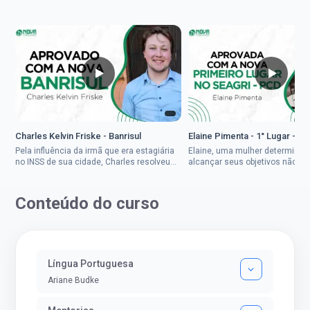
Charles Kelvin Friske - Banrisul
Elaine Pimenta - 1° Lugar - S
Pela influência da irmã que era estagiária
Elaine, uma mulher determinad
no INSS de sua cidade, Charles resolveu
alcançar seus objetivos não de
tentar o mundo dos concursos públicos,
ser uma mulher rural a
então co...
impedisse.Aprovada em dois co
Conteúdo do curso
Língua Portuguesa
Ariane Budke