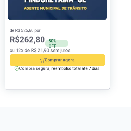
de
R$ 525,60
por
R$
262,80
50%
OFF
ou 12x de R$ 21,90 sem juros
Comprar agora
Compra segura,
reembolso total até 7 dias.