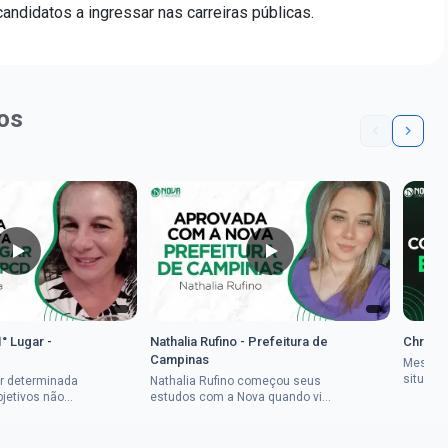
ndidatos a ingressar nas carreiras públicas.
os
1° Lugar -
Nathalia Rufino - Prefeitura de
Chrysti
Campinas
Mesmo 
situaçã
r determinada
Nathalia Rufino começou seus
Chrysti
bjetivos não
estudos com a Nova quando viu
seus es
a mulher rural
uma oportunidade no concurso
tempo an
vada em dois
do Banco do Brasil, mesmo não
conseguindo...