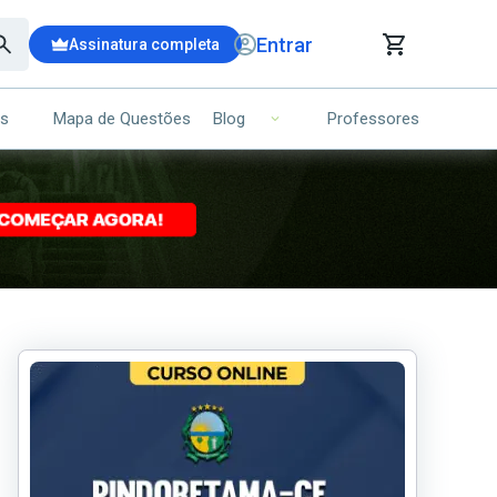
Entrar
Assinatura completa
is
Mapa de Questões
Professores
Blog
RRINHO DE COMPRAS
NS (00)
Ops!
Seu carrinho ainda está vazio.
Voltar para a loja