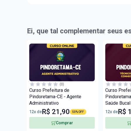
Ei, que tal complementar seus e
(0)
Curso Prefeitura de
Curso Prefei
Pindoretama-CE - Agente
Pindoretama
Administrativo
Saúde Bucal
Gerais
R$ 21,90
R$ 
12x de
12x de
50% OFF
Comprar