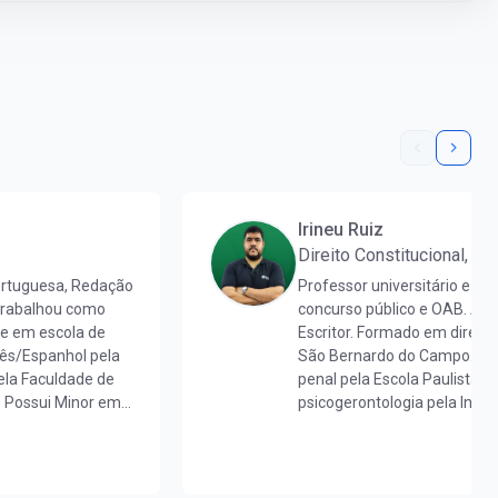
Irineu Ruiz
Direito Constitucional, Dir
ortuguesa, Redação
Professor universitário e de
 trabalhou como
concurso público e OAB. Adv
 e em escola de
Escritor. Formado em direito
uês/Espanhol pela
São Bernardo do Campo. Pó
la Faculdade de
penal pela Escola Paulista 
. Possui Minor em
psicogerontologia pela Instit
aduada em
http://lattes.cnpq.br/4094
 mestra em Letras
de proficiência