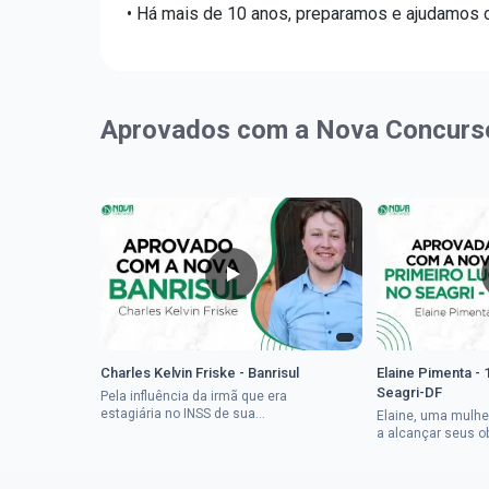
• Há mais de 10 anos, preparamos e ajudamos ca
Aprovados com a Nova Concurs
Charles Kelvin Friske - Banrisul
Elaine Pimenta - 
Seagri-DF
Pela influência da irmã que era
estagiária no INSS de sua
Elaine, uma mulhe
cidade, Charles resolveu tentar
a alcançar seus o
o mundo dos concursos
deixou que ser um
públicos, então co...
a impedisse.Apro
concurso...