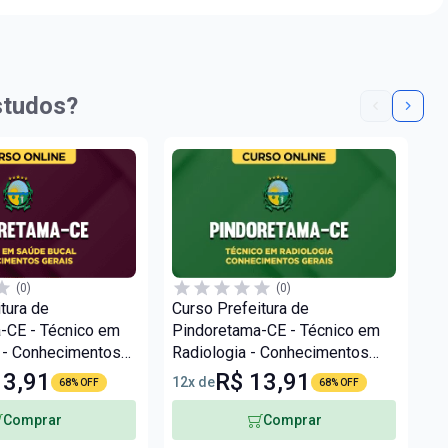
studos?
(0)
(0)
tura de
Curso Prefeitura de
Cu
-CE - Técnico em
Pindoretama-CE - Técnico em
Pi
 - Conhecimentos
Radiologia - Conhecimentos
E
Gerais
Ge
13,91
R$ 13,91
12x de
12
68% OFF
68% OFF
Comprar
Comprar