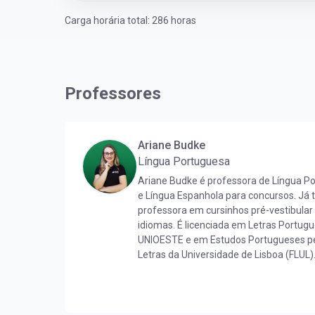
Carga horária total: 286 horas
Professores
Ariane Budke
Língua Portuguesa
Ariane Budke é professora de Língua P
e Língua Espanhola para concursos. Já
professora em cursinhos pré-vestibular
idiomas. É licenciada em Letras Portug
UNIOESTE e em Estudos Portugueses pe
Letras da Universidade de Lisboa (FLUL)
Língua Portuguesa pela FLUL. É pós-gr
Docência do Ensino Superior pela FAG e
pela UNIOESTE. Obteve certificado DELE 
nível C1.