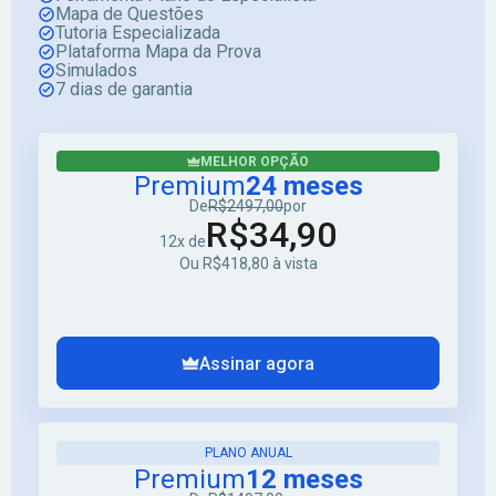
Mapa de Questões
Tutoria Especializada
Plataforma Mapa da Prova
Simulados
7 dias de garantia
MELHOR OPÇÃO
Premium
24 meses
De
R$2497,00
por
R$34,90
12x de
Ou R$418,80 à vista
Assinar agora
PLANO ANUAL
Premium
12 meses