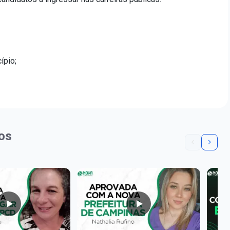
ípio;
os