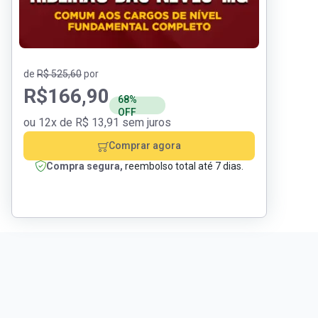
de
R$ 525,60
por
R$
166,90
68%
OFF
ou 12x de R$ 13,91 sem juros
Comprar agora
Compra segura,
reembolso total até 7 dias.