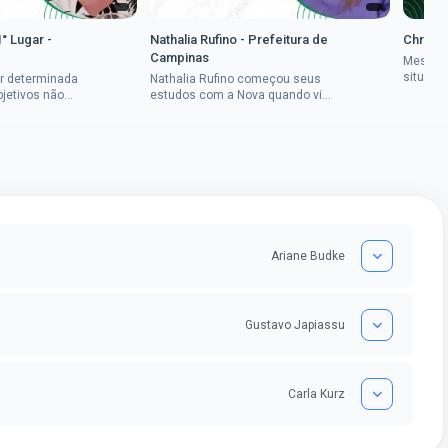
1° Lugar -
Nathalia Rufino - Prefeitura de
Chrysti
Campinas
Mesmo 
situaçã
r determinada
Nathalia Rufino começou seus
Chrysti
bjetivos não
estudos com a Nova quando viu
seus es
a mulher rural
uma oportunidade no concurso
tempo an
vada em dois
do Banco do Brasil, mesmo não
conseguindo...
Ariane Budke
Gustavo Japiassu
Carla Kurz