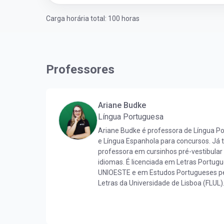
Carga horária total: 100 horas
Professores
Ariane Budke
Língua Portuguesa
Ariane Budke é professora de Língua P
e Língua Espanhola para concursos. Já
professora em cursinhos pré-vestibular
idiomas. É licenciada em Letras Portug
UNIOESTE e em Estudos Portugueses pe
Letras da Universidade de Lisboa (FLUL)
Língua Portuguesa pela FLUL. É pós-gr
Docência do Ensino Superior pela FAG e
pela UNIOESTE. Obteve certificado DELE 