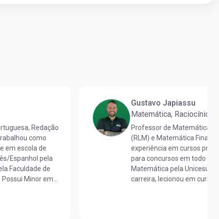
Gustavo Japiassu
Matemática, Raciocínio L
ortuguesa, Redação
Professor de Matemática, R
 trabalhou como
(RLM) e Matemática Finance
 e em escola de
experiência em cursos pré-v
uês/Espanhol pela
para concursos em todo o Br
la Faculdade de
Matemática pela Unicesumar
. Possui Minor em
carreira, lecionou em cursos
aduada em
nacional, contribuindo para
 mestra em Letras
milhares de alunos.Já ajudo
de proficiência
realizarem o sonho da apro