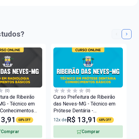
studos?
(0)
(0)
tura de Ribeirão
Curso Prefeitura de Ribeirão
Cu
G - Técnico em
das Neves-MG - Técnico em
da
- Conhecimentos
Prótese Dentária -
Pa
Conhecimentos Básicos
C
13,91
R$ 13,91
12x de
12
68% OFF
68% OFF
Comprar
Comprar