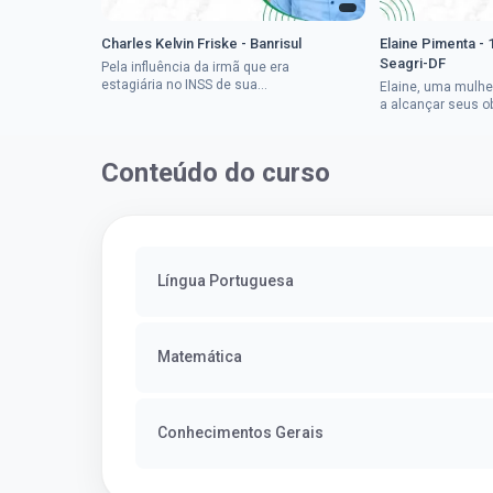
Charles Kelvin Friske - Banrisul
Elaine Pimenta - 
Seagri-DF
Pela influência da irmã que era
estagiária no INSS de sua
Elaine, uma mulhe
cidade, Charles resolveu tentar
a alcançar seus o
o mundo dos concursos
deixou que ser um
públicos, então co...
a impedisse.Apro
concurso...
Conteúdo do curso
Língua Portuguesa
Matemática
Conhecimentos Gerais