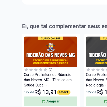
Ei, que tal complementar seus e
(0)
Curso Prefeitura de Ribeirão
Curso Prefei
das Neves-MG - Técnico em
das Neves-M
Saúde Bucal -
Radiologia 
Conhecimentos Básicos
Básicos
R$ 13,91
R$ 
12x de
12x de
68% OFF
Comprar