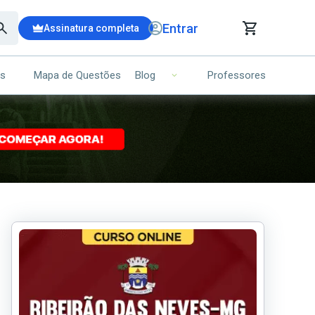
Entrar
Assinatura completa
is
Mapa de Questões
Professores
Blog
RRINHO DE COMPRAS
NS (00)
Ops!
Seu carrinho ainda está vazio.
Voltar para a loja