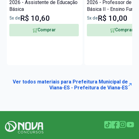
2026 - Assistente de Educação
2026 - Professor de E
Básica
Básica II - Ensino Fund
Anos Iniciais (PEB II)
R$ 10,60
R$ 10,00
5x de
5x de
Comprar
Comprar
Ver todos materiais para Prefeitura Municipal de
Viana-ES - Prefeitura de Viana-ES