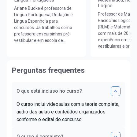
Lógico
Ariane Budke é professora de
Professor de Matem
Língua Portuguesa, Redação e
Raciocínio Lógico M
Língua Espanhola para
(RLM) e Matemática
concursos. Já trabalhou como
com mais de 20 ano
professora em cursinhos pré-
experiência em curs
vestibular e em escola de
vestibulares e prepa
idiomas. É licenciada em Letras
concursos em todo o
Português/Espanhol pela
Licenciado em Mate
UNIOESTE e em Estudos
Unicesumar (PR).Ao
Portugueses pela Faculdade de
Perguntas frequentes
sua carreira, lecion
Letras da Universidade de Lisboa
e colégios de renom
(FLUL). Possui Minor em Língua
contribuindo para o
Portuguesa pela FLUL. É pós-
O que está incluso no curso?
aprovação de milha
graduada em Docência do Ensino
alunos.Já ajudou ma
Superior pela FAG e mestra em
O curso inclui videoaulas com a teoria completa,
estudantes a realiz
Letras pela UNIOESTE. Obteve
da aprovação!
certificado DELE de proficiência
áudio das aulas e conteúdos organizados
nível C1.
conforme o edital do concurso.
O curso é completo?