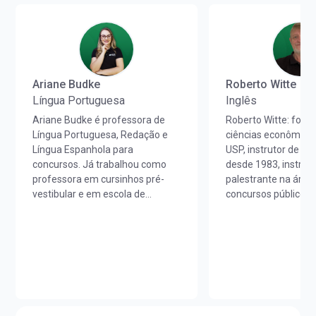
Ariane Budke
Roberto Witte
Língua Portuguesa
Inglês
Ariane Budke é professora de
Roberto Witte: for
Língua Portuguesa, Redação e
ciências econômicas
Língua Espanhola para
USP, instrutor de lín
concursos. Já trabalhou como
desde 1983, instruto
professora em cursinhos pré-
palestrante na área
vestibular e em escola de
concursos públicos 
idiomas. É licenciada em Letras
de Técnicas de Est
Português/Espanhol pela
aprimorado técnicas
UNIOESTE e em Estudos
desenvolvido métod
Portugueses pela Faculdade de
alunos de diferentes
Letras da Universidade de Lisboa
cursos preparatório
(FLUL). Possui Minor em Língua
concursos públicos,
Portuguesa pela FLUL. É pós-
executivos, cursos 
graduada em Docência do Ensino
traduções técnicas 