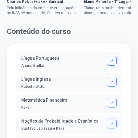
Charles Kelvin Friske - Banrisul
Elaine Pimenta - 1° Lugar - S
Pela influência da irmã que era estagiária
Elaine, uma mulher determinad
no INSS de sua cidade, Charles resolveu
alcançar seus objetivos não de
tentar o mundo dos concursos públicos,
ser uma mulher rural a
então co...
impedisse.Aprovada em dois co
Conteúdo do curso
Língua Portuguesa
Ariane Budke
Língua Inglesa
Roberto Witte
Matemática Financeira
Kaká
Noções de Probabilidade e Estatística
Gustavo Japiassu e Kaká