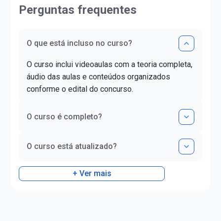
Perguntas frequentes
Superior pela FAG e mestra em
para o inglês. Já lec
Letras pela UNIOESTE. Obteve
mais de 40.000 hora
certificado DELE de proficiência
de 50.000 alunos. In
nível C1.
Conselho Regional 
O que está incluso no curso?
Contabilidade - SP (i
Possui método próp
O curso inclui videoaulas com a teoria completa,
conversação para bra
áudio das aulas e conteúdos organizados
Sócio-proprietário 
conforme o edital do concurso.
Idiomas – Treiname
Consultoria.
O curso é completo?
O curso está atualizado?
+ Ver mais