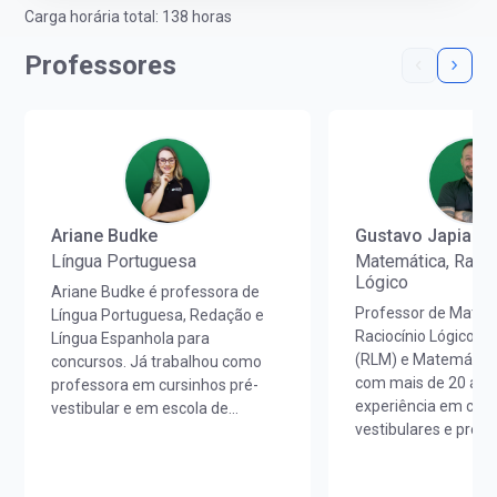
Carga horária total: 138 horas
Professores
Ariane Budke
Gustavo Japiass
Língua Portuguesa
Matemática, Racio
Lógico
Ariane Budke é professora de
Professor de Matem
Língua Portuguesa, Redação e
Raciocínio Lógico M
Língua Espanhola para
(RLM) e Matemática
concursos. Já trabalhou como
com mais de 20 ano
professora em cursinhos pré-
experiência em curs
vestibular e em escola de
vestibulares e prepa
idiomas. É licenciada em Letras
concursos em todo o
Português/Espanhol pela
Licenciado em Mate
UNIOESTE e em Estudos