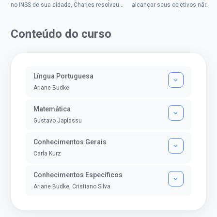
no INSS de sua cidade, Charles resolveu
alcançar seus objetivos não de
tentar o mundo dos concursos públicos,
ser uma mulher rural a
então co...
impedisse.Aprovada em dois co
Conteúdo do curso
Língua Portuguesa
Ariane Budke
Matemática
Gustavo Japiassu
Conhecimentos Gerais
Carla Kurz
Conhecimentos Específicos
Ariane Budke, Cristiano Silva