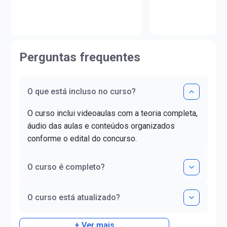
Unicesumar (PR).Ao
Portugueses pela Faculdade de
sua carreira, lecion
Letras da Universidade de Lisboa
e colégios de renom
(FLUL). Possui Minor em Língua
contribuindo para o
Portuguesa pela FLUL. É pós-
aprovação de milha
graduada em Docência do Ensino
Perguntas frequentes
alunos.Já ajudou ma
Superior pela FAG e mestra em
estudantes a realiz
Letras pela UNIOESTE. Obteve
da aprovação!
certificado DELE de proficiência
nível C1.
O que está incluso no curso?
O curso inclui videoaulas com a teoria completa,
áudio das aulas e conteúdos organizados
conforme o edital do concurso.
O curso é completo?
O curso está atualizado?
+ Ver mais