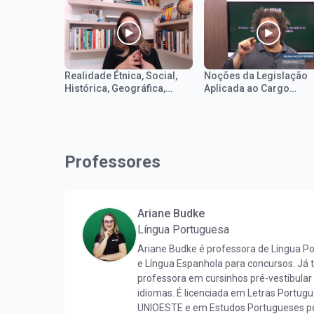
Realidade Étnica, Social,
Noções da Legislação
Histórica, Geográfica,
Aplicada ao Cargo
Cultural, Política e
(Fernanda Fisher e Pau
Econômica do Estado de
Bidoia)
Goiás (Carla Kurz)
Professores
Ariane Budke
Língua Portuguesa
Ariane Budke é professora de Língua P
e Língua Espanhola para concursos. Já
professora em cursinhos pré-vestibular
idiomas. É licenciada em Letras Portug
UNIOESTE e em Estudos Portugueses pe