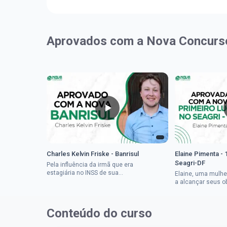
Aprovados com a Nova Concurs
Charles Kelvin Friske - Banrisul
Elaine Pimenta - 
Seagri-DF
Pela influência da irmã que era
estagiária no INSS de sua
Elaine, uma mulhe
cidade, Charles resolveu tentar
a alcançar seus o
o mundo dos concursos
deixou que ser um
públicos, então co...
a impedisse.Apro
concurso...
Conteúdo do curso