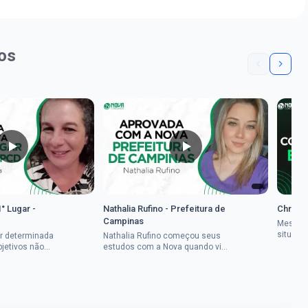
os
1° Lugar -
Nathalia Rufino - Prefeitura de
Chrysti
Campinas
Mesmo 
situaçã
r determinada
Nathalia Rufino começou seus
Chrysti
bjetivos não
estudos com a Nova quando viu
seus es
a mulher rural
uma oportunidade no concurso
tempo an
vada em dois
do Banco do Brasil, mesmo não
conseguindo...