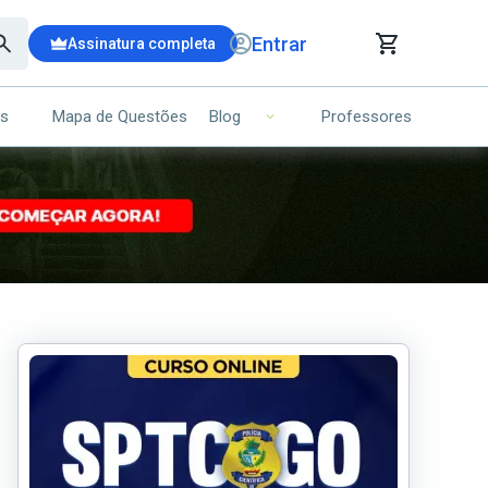
Entrar
Assinatura completa
is
Mapa de Questões
Professores
Blog
RRINHO DE COMPRAS
NS (00)
Ops!
Seu carrinho ainda está vazio.
Voltar para a loja