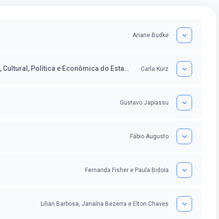
Ariane Budke
Realidade Étnica, Social, Histórica, Geográfica, Cultural, Política e Econômica do Estado de Goiás
Carla Kurz
Gustavo Japiassu
Fábio Augusto
Fernanda Fisher e Paula Bidoia
Lilian Barbosa, Janaína Bezerra e Elton Chaves