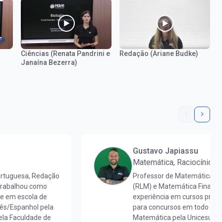
Ciências (Renata Pandrini e
Redação (Ariane Budke)
R
Janaína Bezerra)
la
Gustavo Japiassu
Matemática, Raciocínio L
ortuguesa, Redação
Professor de Matemática, R
 trabalhou como
(RLM) e Matemática Finance
 e em escola de
experiência em cursos pré-v
uês/Espanhol pela
para concursos em todo o Br
la Faculdade de
Matemática pela Unicesumar