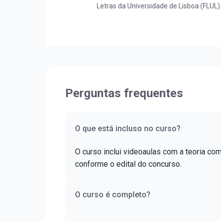
Letras da Universidade de Lisboa (FLUL)
Língua Portuguesa pela FLUL. É pós-gr
Docência do Ensino Superior pela FAG e
pela UNIOESTE. Obteve certificado DELE 
nível C1.
Perguntas frequentes
O que está incluso no curso?
O curso inclui videoaulas com a teoria co
conforme o edital do concurso.
O curso é completo?