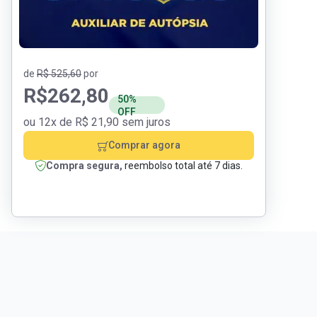
de
R$ 525,60
por
R$
262,80
50%
OFF
ou 12x de R$ 21,90 sem juros
Comprar agora
Compra segura,
reembolso total até 7 dias.