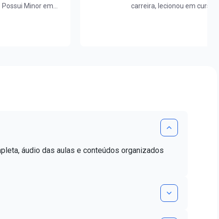
. Possui Minor em
carreira, lecionou em cursos
aduada em
nacional, contribuindo para
 mestra em Letras
milhares de alunos.Já ajudo
de proficiência
realizarem o sonho da apro
mpleta, áudio das aulas e conteúdos organizados