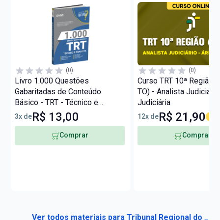
(0)
(0)
Livro 1.000 Questões
Curso TRT 10ª Região (
Gabaritadas de Conteúdo
TO) - Analista Judiciário
Básico - TRT - Técnico e
Judiciária
Analista
R$ 13,00
R$ 21,90
3x de
12x de
50%
Comprar
Comprar
Ver todos materiais para Tribunal Regional do