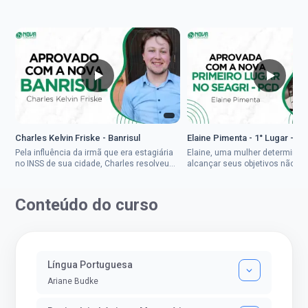
Charles Kelvin Friske - Banrisul
Elaine Pimenta - 1° Lugar - S
Pela influência da irmã que era estagiária
Elaine, uma mulher determinad
no INSS de sua cidade, Charles resolveu
alcançar seus objetivos não de
tentar o mundo dos concursos públicos,
ser uma mulher rural a
então co...
impedisse.Aprovada em dois co
Conteúdo do curso
Língua Portuguesa
Ariane Budke