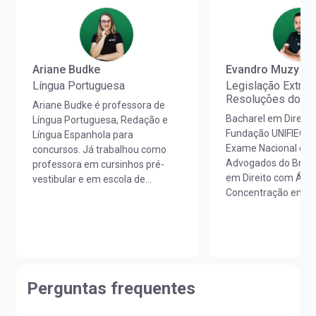
Ariane Budke
Evandro Muzy
Língua Portuguesa
Legislação Extrav
Resoluções do 
Ariane Budke é professora de
Bacharel em Direito
Língua Portuguesa, Redação e
Fundação UNIFIEO –
Língua Espanhola para
Exame Nacional da
concursos. Já trabalhou como
Advogados do Brasi
professora em cursinhos pré-
em Direito com Áre
vestibular e em escola de
Concentração em Po
idiomas. É licenciada em Letras
Concretização Juríd
Português/Espanhol pela
Direitos Humanos p
UNIOESTE e em Estudos
UNIFIEO.Aprovado e
Portugueses pela Faculdade de
e ex empregado da 
Letras da Universidade de Lisboa
empregado da CPTM
(FLUL). Possui Minor em Língua
área jurídica e acad
Portuguesa pela FLUL. É pós-
Perguntas frequentes
especificamente na
graduada em Docência do Ensino
conhecimento para
Superior pela FAG e mestra em