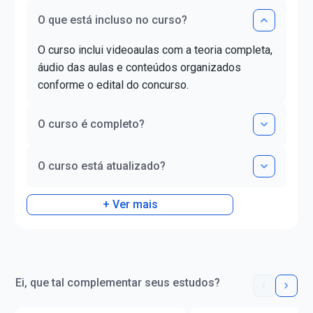
de alunos em prova
Letras pela UNIOESTE. Obteve
O que está incluso no curso?
concursos públicos.
certificado DELE de proficiência
Legislação Extrava
nível C1.
O curso inclui videoaulas com a teoria completa,
Concursos. Instagra
áudio das aulas e conteúdos organizados
@evandro.muzy
conforme o edital do concurso.
O curso é completo?
O curso está atualizado?
+ Ver mais
Ei, que tal complementar seus estudos?