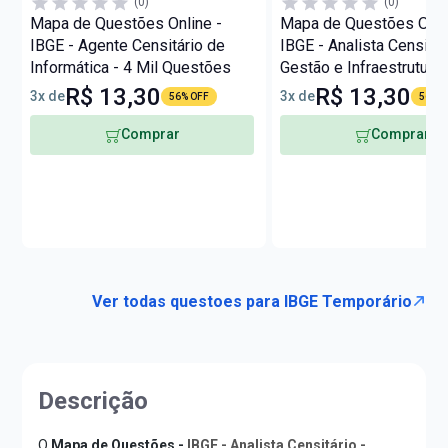
(0)
(0)
Mapa de Questões Online -
Mapa de Questões Onli
IBGE - Agente Censitário de
IBGE - Analista Censitár
Informática - 4 Mil Questões
Gestão e Infraestrutura 
Questões
R$ 13,30
R$ 13,30
3x de
3x de
56% OFF
56% O
Comprar
Comprar
Ver todas questoes para IBGE Temporário
Descrição
O
Mapa de Questões -
IBGE - Analista Censitário -