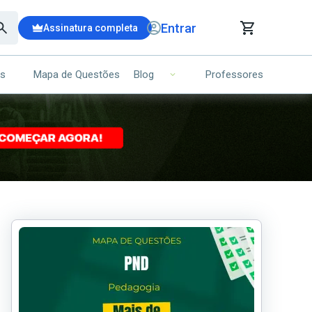
Entrar
Assinatura completa
is
Mapa de Questões
Professores
Blog
RRINHO DE COMPRAS
NS (00)
Ops!
Seu carrinho ainda está vazio.
Voltar para a loja