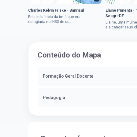
Charles Kelvin Friske - Banrisul
Elaine Pimenta - 
Seagri-DF
Pela influência da irmã que era
estagiária no INSS de sua
Elaine, uma mulhe
cidade, Charles resolveu tentar
a alcançar seus o
o mundo dos concursos
deixou que ser um
públicos, então co...
a impedisse.Apro
concurso...
Conteúdo do Mapa
Formação Geral Docente
Pedagogia