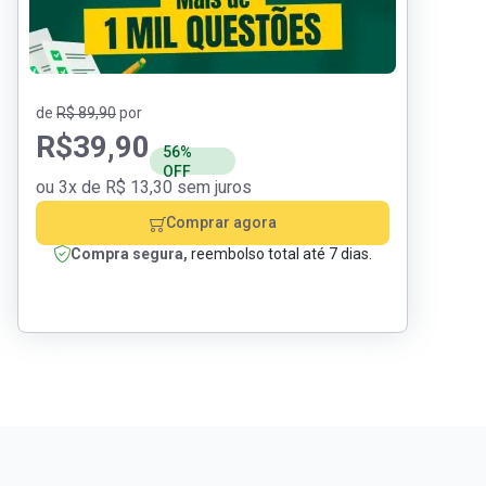
de
R$ 89,90
por
R$
39,90
56%
OFF
ou 3x de R$ 13,30 sem juros
Comprar agora
Compra segura,
reembolso total até 7 dias.