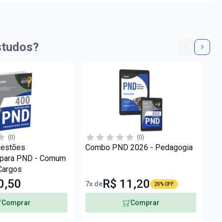
studos?
(0)
(0)
uestões
Combo PND 2026 - Pedagogia
Ap
 para PND - Comum
Fí
Cargos
0,50
R$ 11,20
7x de
5x
20% OFF
Comprar
Comprar