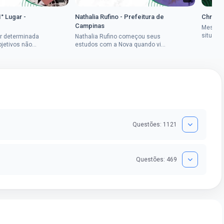
1° Lugar -
Nathalia Rufino - Prefeitura de
Chrysti
Campinas
Mesmo 
situaçã
r determinada
Nathalia Rufino começou seus
Chrysti
bjetivos não
estudos com a Nova quando viu
seus es
a mulher rural
uma oportunidade no concurso
tempo an
vada em dois
do Banco do Brasil, mesmo não
conseguindo...
Questões: 1121
Questões: 469