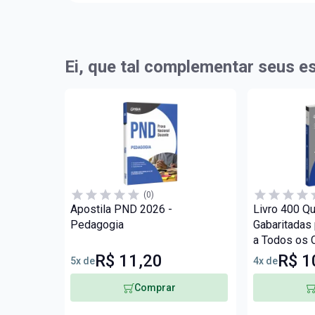
Ei, que tal complementar seus e
(0)
Apostila PND 2026 -
Livro 400 Q
Pedagogia
Gabaritadas
a Todos os 
R$ 11,20
R$ 1
5x de
4x de
Comprar