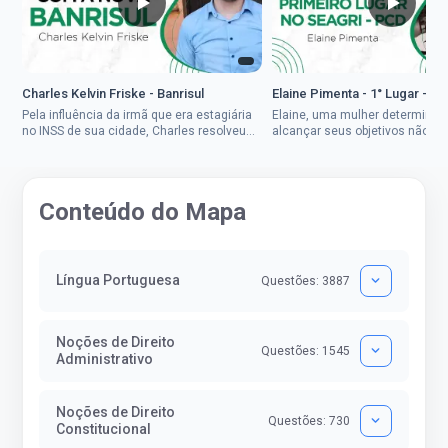
Charles Kelvin Friske - Banrisul
Elaine Pimenta - 1° Lugar - S
Pela influência da irmã que era estagiária
Elaine, uma mulher determinad
no INSS de sua cidade, Charles resolveu
alcançar seus objetivos não de
tentar o mundo dos concursos públicos,
ser uma mulher rural a
então co...
impedisse.Aprovada em dois co
Conteúdo do Mapa
Língua Portuguesa
Questões: 3887
Noções de Direito
Questões: 1545
Administrativo
Noções de Direito
Questões: 730
Constitucional