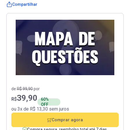
Compartilhar
de
R$ 99,90
por
39,90
R$
60%
OFF
ou 3x de R$ 13,30 sem juros
Comprar agora
Compra segura,
reembolso total até 7 dias.