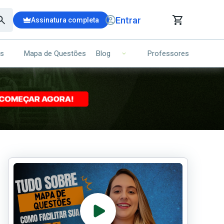
Entrar
Assinatura completa
is
Mapa de Questões
Professores
Blog
RRINHO DE COMPRAS
NS (00)
Ops!
Seu carrinho ainda está vazio.
Voltar para a loja