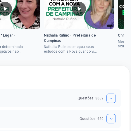
1° Lugar -
Nathalia Rufino - Prefeitura de
Chrysti
Campinas
Mesmo 
situaçã
r determinada
Nathalia Rufino começou seus
Chrysti
bjetivos não
estudos com a Nova quando viu
seus es
a mulher rural
uma oportunidade no concurso
tempo an
vada em dois
do Banco do Brasil, mesmo não
conseguindo...
Questões: 3059
Questões: 620