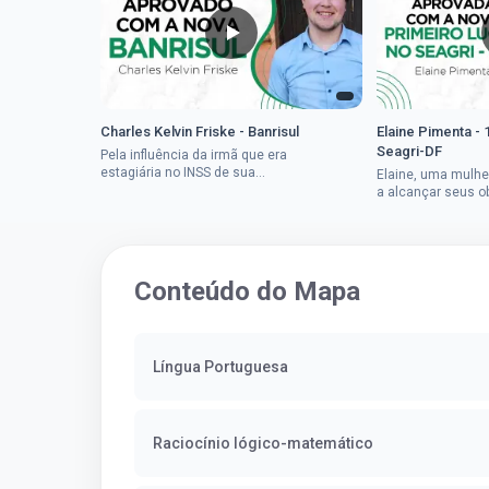
Charles Kelvin Friske - Banrisul
Elaine Pimenta - 
Seagri-DF
Pela influência da irmã que era
estagiária no INSS de sua
Elaine, uma mulhe
cidade, Charles resolveu tentar
a alcançar seus o
o mundo dos concursos
deixou que ser um
públicos, então co...
a impedisse.Apro
concurso...
Conteúdo do Mapa
Língua Portuguesa
Raciocínio lógico-matemático