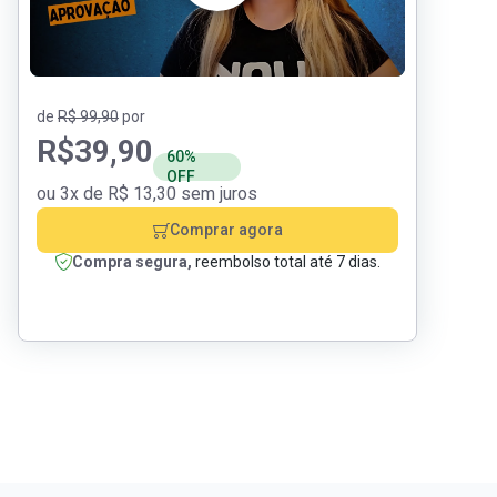
de
R$ 99,90
por
R$
39,90
60%
OFF
ou 3x de R$ 13,30 sem juros
Comprar agora
Compra segura,
reembolso total até 7 dias.