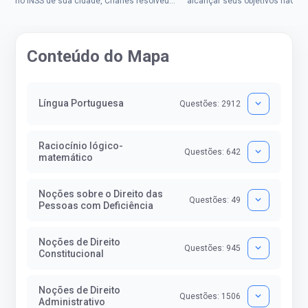
no INSS de sua cidade, Charles resolveu
alcançar seus objetivos não de
tentar o mundo dos concursos públicos,
ser uma mulher rural a
então co...
impedisse.Aprovada em dois co
Conteúdo do Mapa
Língua Portuguesa
Questões: 2912
Raciocínio lógico-
Questões: 642
matemático
Noções sobre o Direito das
Questões: 49
Pessoas com Deficiência
Noções de Direito
Questões: 945
Constitucional
Noções de Direito
Questões: 1506
Administrativo