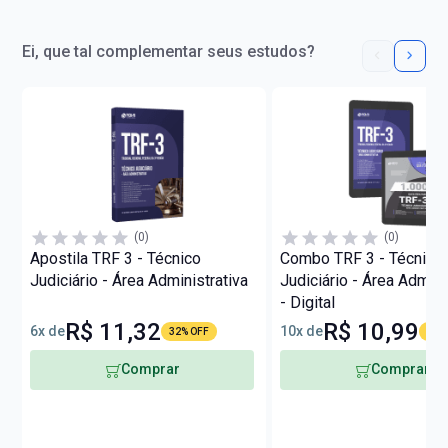
Ei, que tal complementar seus estudos?
(0)
(0)
Apostila TRF 3 - Técnico
Combo TRF 3 - Técnico
Judiciário - Área Administrativa
Judiciário - Área Admini
- Digital
R$ 11,32
R$ 10,99
6x de
10x de
32% OFF
22%
Comprar
Comprar