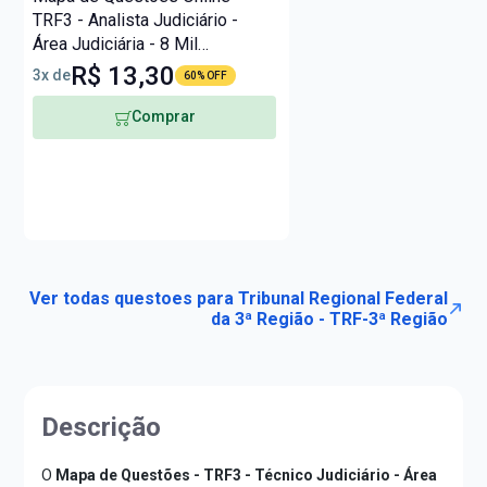
TRF3 - Analista Judiciário -
Área Judiciária - 8 Mil
Questões
R$ 13,30
3x de
60% OFF
Comprar
Ver todas questoes para Tribunal Regional Federal
da 3ª Região - TRF-3ª Região
Descrição
O
Mapa de Questões - TRF3 - Técnico Judiciário - Área