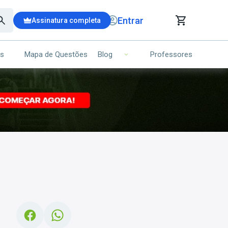
Entrar
Assinatura completa
is
Mapa de Questões
Professores
Blog
RRINHO DE COMPRAS
NS (00)
Ops!
Seu carrinho ainda está vazio.
Voltar para a loja