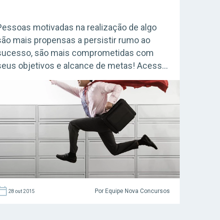
Pessoas motivadas na realização de algo
são mais propensas a persistir rumo ao
sucesso, são mais comprometidas com
seus objetivos e alcance de metas! Acesse
agora o Curso Grátis INSS 2026! No
programa Coaching para Concursos, hoje
você vai conferir a coach Liala Schultz
falando sobre motivação. Liala Schultz
Psicóloga, Arteterapeuta e Coach. Atua com
Desenvolvimento Humano, […]
Por Equipe Nova Concursos
28 out 2015