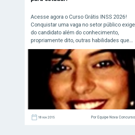
Acesse agora o Curso Grátis INSS 2026!
Conquistar uma vaga no setor público exige
do candidato além do conhecimento,
propriamente dito, outras habilidades que
farão a diferença em sua preparação rumo 
aprovação e saber organizar e administrar o
tempo é fundamental, tanto para quem se
dedica exclusivamente aos estudos, quant
para quem divide o […]
Por Equipe Nova Concurs
18 nov 2015