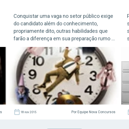
Conquistar uma vaga no setor público exige
do candidato além do conhecimento,
propriamente dito, outras habilidades que
farão a diferença em sua preparação rumo à
à
aprovação e saber organizar e administrar o
tempo é fundamental, por isso, no programa
de hoje, Liala Shultz explica com fazer isso.
o
Confira! Acesse agora o Curso Grátis INSS
2026! […]
os
Por Equipe Nova Concursos
18 nov 2015