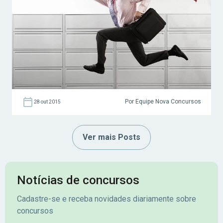
programa Coaching para Concursos, hoje
você vai conferir a coach Liala Schultz
falando sobre motivação. Liala Schultz
Psicóloga, Arteterapeuta e Coach. Atua com
Desenvolvimento Humano, […]
Por Equipe Nova Concursos
28 out 2015
Ver mais Posts
Notícias de concursos
Cadastre-se e receba novidades diariamente sobre
concursos