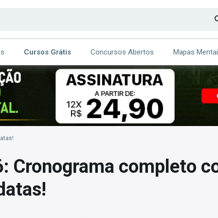
os
Cursos Grátis
Concursos Abertos
Mapas Menta
CA
ITE
atas!
: Cronograma completo c
datas!