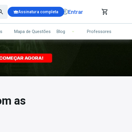
Entrar
Assinatura completa
is
Mapa de Questões
Professores
Blog
RRINHO DE COMPRAS
NS (00)
Ops!
Seu carrinho ainda está vazio.
Voltar para a loja
om as