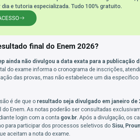
 dia e tutoria especializada. Tudo 100% gratuito.
ACESSO
esultado final do Enem 2026?
ep
ainda não divulgou a data exata para a publicação d
dital do exame informa o cronograma de inscrições, aten
cação das provas, mas não estabelece um dia específico 
isão é de que o
resultado seja divulgado em janeiro de
nal do Enem. As notas poderão ser consultadas exclusiva
diante login com a conta
gov.br
. Após a divulgação, os c
o para participar dos processos seletivos do
Sisu
,
Proun
que aceitam a nota do exame.