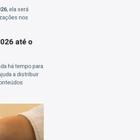
026
, ela será
lizações nos
026 até o
inda há tempo para
uda a distribuir
conteúdos