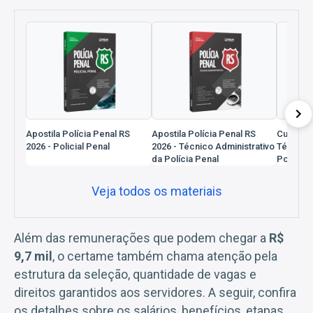
Apostila Polícia Penal RS
Apostila Polícia Penal RS
Curso Po
2026 - Policial Penal
2026 - Técnico Administrativo
Técnico 
da Polícia Penal
Polícia 
Veja todos os materiais
Além das remunerações que podem chegar a
R$
9,7 mil
, o certame também chama atenção pela
estrutura da seleção, quantidade de vagas e
direitos garantidos aos servidores. A seguir, confira
os detalhes sobre os salários, benefícios, etapas