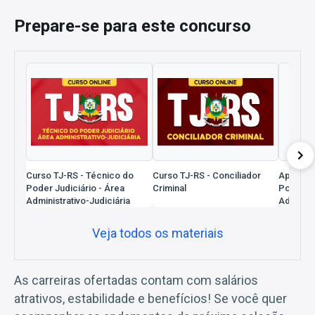
Prepare-se para este concurso
Curso TJ-RS - Técnico do
Curso TJ-RS - Conciliador
Apostila
Poder Judiciário - Área
Criminal
Poder Ju
Administrativo-Judiciária
Administ
Veja todos os materiais
As carreiras ofertadas contam com salários
atrativos, estabilidade e benefícios! Se você quer