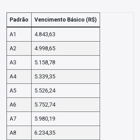
Padrão
Vencimento Básico (R$)
A1
4.843,63
A2
4.998,65
A3
5.158,78
A4
5.339,35
A5
5.526,24
A6
5.752,74
A7
5.980,19
A8
6.234,35