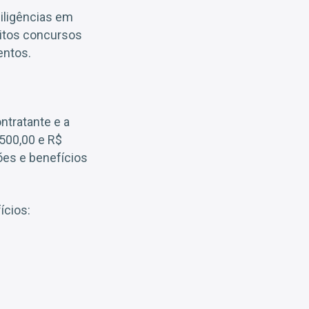
diligências em
uitos concursos
entos.
ontratante e a
.500,00 e R$
ões e benefícios
ícios: