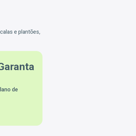
calas e plantões,
Garanta
lano de