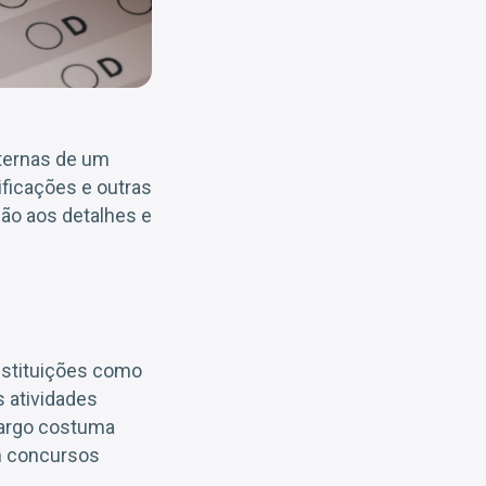
xternas de um
ficações e outras
ção aos detalhes e
instituições como
s atividades
cargo costuma
em concursos