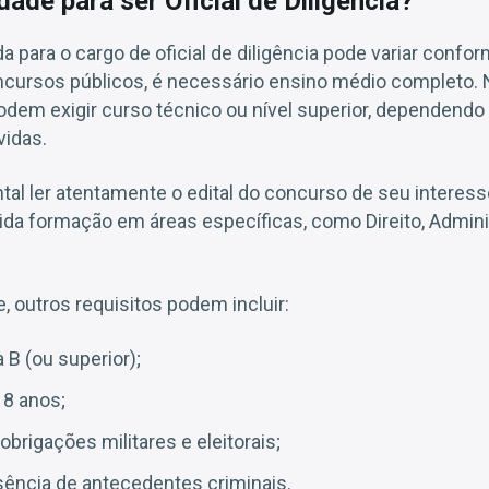
dade para ser Oficial de Diligência?
a para o cargo de oficial de diligência pode variar confor
ncursos públicos, é necessário ensino médio completo. 
dem exigir curso técnico ou nível superior, dependend
vidas.
tal ler atentamente o edital do concurso de seu interes
ida formação em áreas específicas, como Direito, Admin
, outros requisitos podem incluir:
 B (ou superior);
18 anos;
brigações militares e eleitorais;
ência de antecedentes criminais.