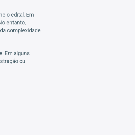
me o edital. Em
No entanto,
o da complexidade
se. Em alguns
istração ou