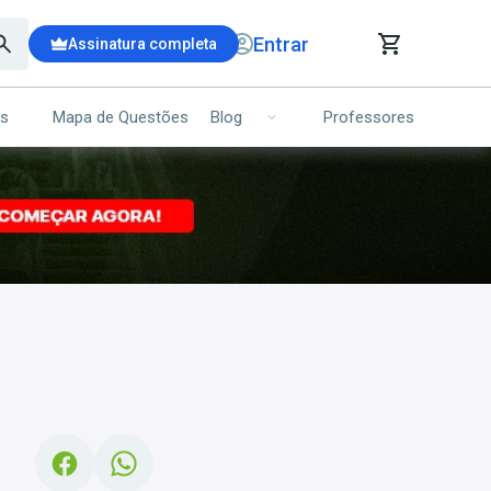
Entrar
Assinatura completa
is
Mapa de Questões
Professores
Blog
RRINHO DE COMPRAS
NS (00)
Ops!
Seu carrinho ainda está vazio.
Voltar para a loja