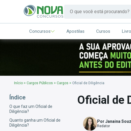
Concursos
Apostilas
Cursos
Livr
Início
>
Cargos Públicos
>
Cargos
>
Oficial de Diligência
Oficial de 
Índice
O que faz um Oficial de
Diligência?
Quanto ganha um Oficial de
Por Janaina Sou
Diligência?
Redator