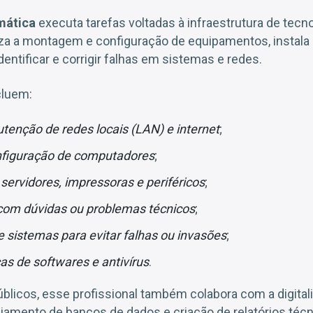
mática
executa tarefas voltadas à infraestrutura de tecno
iza a montagem e configuração de equipamentos, instala 
dentificar e corrigir falhas em sistemas e redes.
cluem:
tenção de redes locais (LAN) e internet
;
figuração de computadores
;
 servidores, impressoras e periféricos
;
 com dúvidas ou problemas técnicos
;
sistemas para evitar falhas ou invasões
;
as de softwares e antivírus
.
blicos, esse profissional também colabora com a digital
amento de bancos de dados e criação de relatórios técn