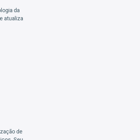
logia da
e atualiza
ização de
icos. Seu