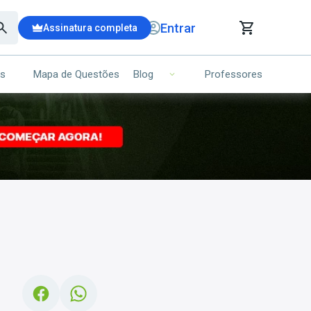
Entrar
Assinatura completa
is
Mapa de Questões
Professores
Blog
RRINHO DE COMPRAS
NS (00)
Ops!
Seu carrinho ainda está vazio.
Voltar para a loja