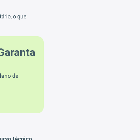
ário, o que
Garanta
lano de
urso técnico