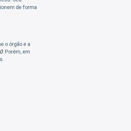
ncionem de forma
e o órgão e a
00
. Porém, em
s.