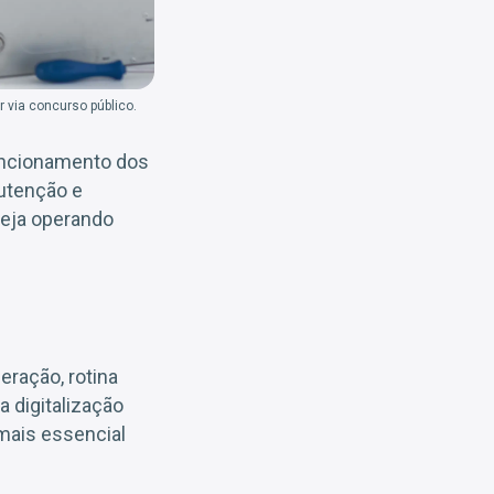
 via concurso público.
uncionamento dos
nutenção e
teja operando
ração, rotina
 digitalização
mais essencial