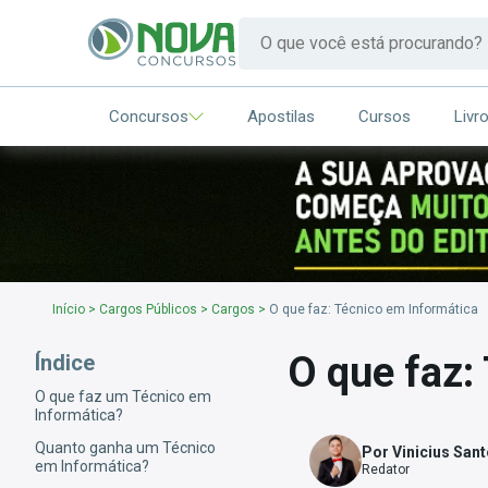
Concursos
Apostilas
Cursos
Livr
Início
>
Cargos Públicos
>
Cargos
>
O que faz: Técnico em Informática
O que faz:
Índice
O que faz um Técnico em
Informática?
Quanto ganha um Técnico
Por Vinicius San
em Informática?
Redator