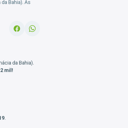
 da Bahia). As
ácia da Bahia).
2 mil!
19
.