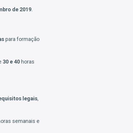
mbro de 2019
.
as
para formação
de
30 e 40
horas
quisitos legais
,
 horas semanais e