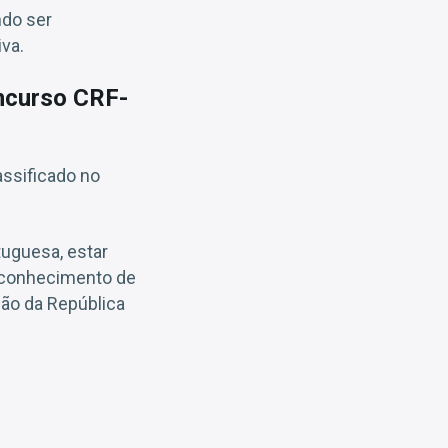
ndo ser
iva.
oncurso CRF-
assificado no
tuguesa, estar
reconhecimento de
ição da República