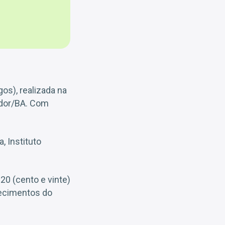
os), realizada na
vador/BA. Com
, Instituto
120 (cento e vinte)
nhecimentos do