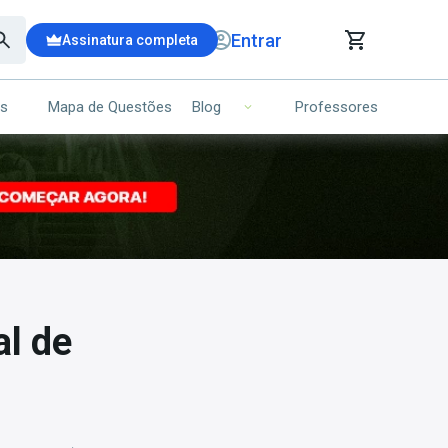
Entrar
Assinatura completa
is
Mapa de Questões
Professores
Blog
RRINHO DE COMPRAS
NS (00)
Ops!
Seu carrinho ainda está vazio.
Voltar para a loja
l de