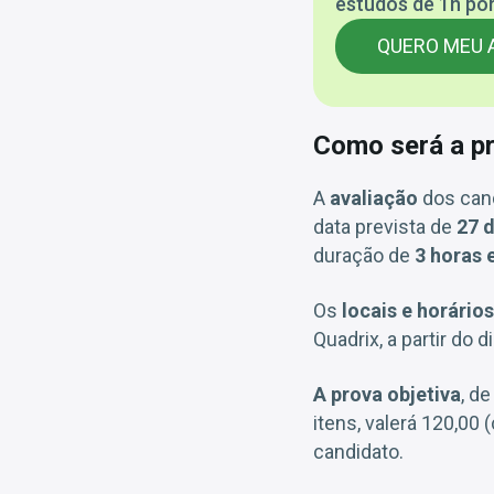
estudos de 1h por
QUERO MEU 
Como será a p
A
avaliação
dos can
data prevista de
27 
duração de
3 horas 
Os
locais e horários
Quadrix, a partir do d
A prova objetiva
, d
itens, valerá 120,00
candidato.