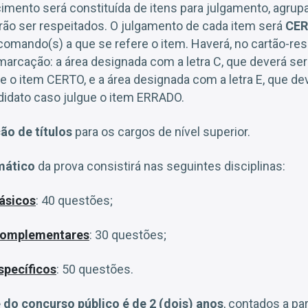
imento será constituída de itens para julgamento, agrup
o ser respeitados. O julgamento de cada item será
CER
omando(s) a que se refere o item. Haverá, no cartão-res
marcação: a área designada com a letra C, que deverá se
e o item CERTO, e a área designada com a letra E, que de
didato caso julgue o item ERRADO.
ão de títulos
para os cargos de nível superior.
mático
da prova consistirá nas seguintes disciplinas:
ásicos
: 40 questões;
Complementares
: 30 questões;
pecíficos
: 50 questões.
 do concurso público é de 2 (dois) anos
, contados a par