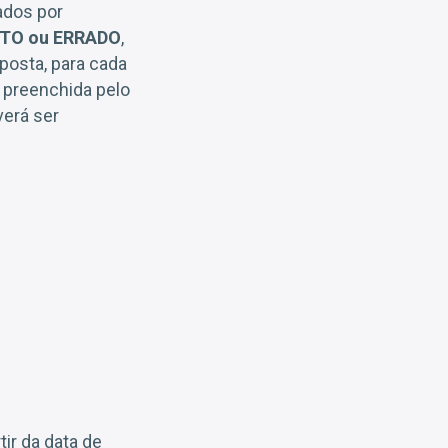
ados por
TO ou ERRADO
,
posta, para cada
r preenchida pelo
verá ser
tir da data de