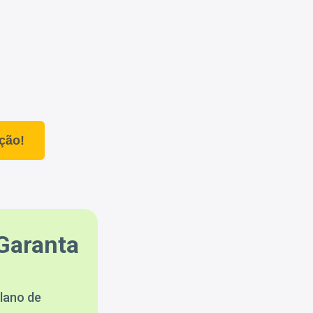
ção!
Garanta
lano de