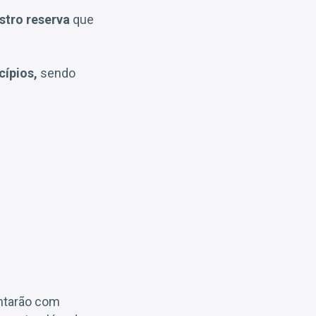
stro reserva
que
cípios,
sendo
ontarão com