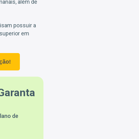
anais, além de
cisam possuir a
 superior em
ção!
Garanta
lano de