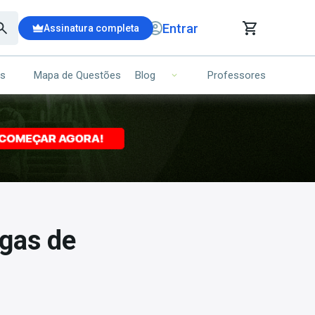
Entrar
Assinatura completa
is
Mapa de Questões
Professores
Blog
RRINHO DE COMPRAS
NS (00)
Ops!
Seu carrinho ainda está vazio.
Voltar para a loja
agas de