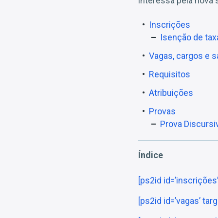
interessa pela nova 
Inscrições
Isenção de tax
Vagas, cargos e s
Requisitos
Atribuições
Provas
Prova Discursi
Índice
[ps2id id=’inscriçõe
[ps2id id=’vagas’ tar