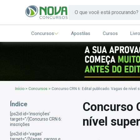
Concursos
Apostilas
Cursos
Livr
Início
>
Concursos
>
Concurso CRN 6: Edital publicado. Vagas de nível s
Concurso C
Índice
[ps2id id='inscrições'
nível super
target=''/]Concurso CRN 6:
inscrições
[ps2id id='vagas'
target=''/]Vagas, cargos e