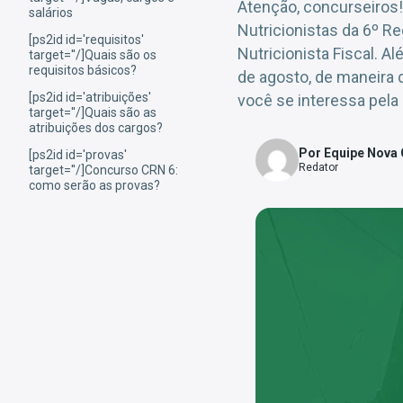
Atenção, concurseiros!
salários
Nutricionistas da 6º R
[ps2id id='requisitos'
Nutricionista Fiscal. A
target=''/]Quais são os
requisitos básicos?
de agosto, de maneira
[ps2id id='atribuições'
você se interessa pela
target=''/]Quais são as
atribuições dos cargos?
Por Equipe Nova
[ps2id id='provas'
Redator
target=''/]Concurso CRN 6:
como serão as provas?