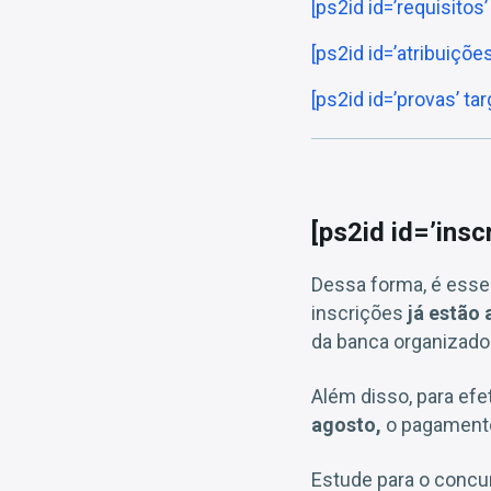
[ps2id id=’requisitos
[ps2id id=’atribuiçõe
[ps2id id=’provas’ t
[ps2id id=’ins
Dessa forma, é esse
inscrições
já estão 
da banca organizado
Além disso, para efe
agosto,
o pagament
Estude para o conc