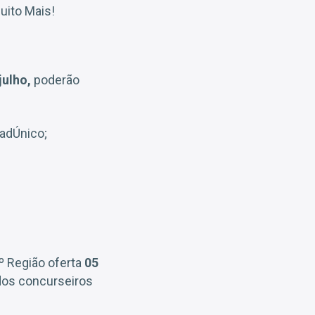
uito Mais!
julho,
poderão
CadÚnico;
º Região oferta
05
dos concurseiros