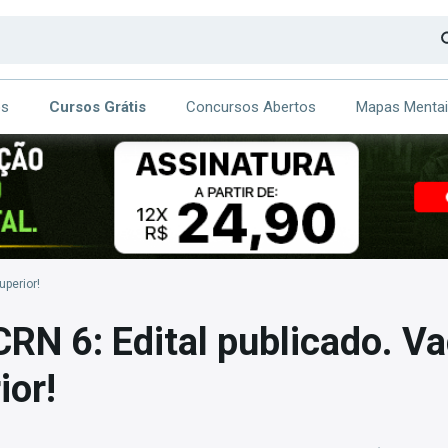
os
Cursos Grátis
Concursos Abertos
Mapas Menta
CA
ITE
uperior!
RN 6: Edital publicado. V
ior!