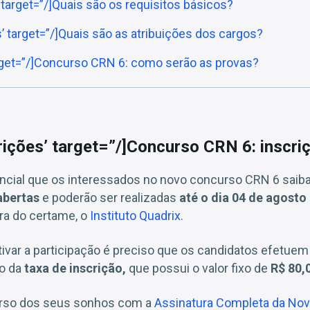
’ target=”/]Quais são os requisitos básicos?
s’ target=”/]Quais são as atribuições dos cargos?
arget=”/]Concurso CRN 6: como serão as provas?
crições’ target=”/]Concurso CRN 6: inscri
ncial que os interessados no novo concurso CRN 6 saib
abertas
e poderão ser realizadas
até o dia 04 de agosto
ra do certame, o
Instituto Quadrix.
tivar a participação é preciso que os candidatos efetue
o da
taxa de inscrição,
que possui o valor fixo de
R$ 80,
urso dos seus sonhos com a
Assinatura Completa da Nov