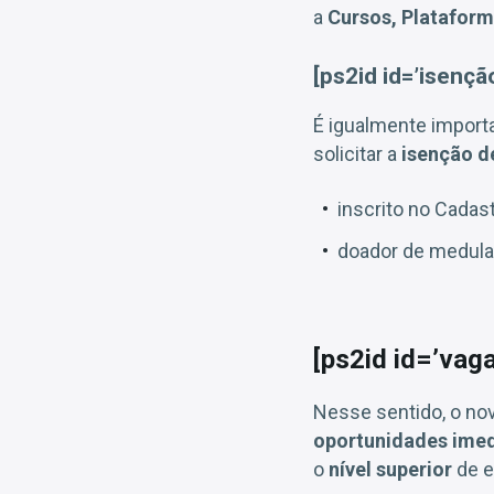
a
Cursos, Plataform
[ps2id id=’isençã
É igualmente import
solicitar a
isenção d
inscrito no Cadas
doador de medula
[ps2id id=’vag
Nesse sentido, o no
oportunidades imed
o
nível superior
de e