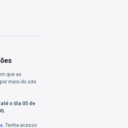
ções
am que as
por meio do site
m
até o dia 05 de
00.
a.
Tenha acesso