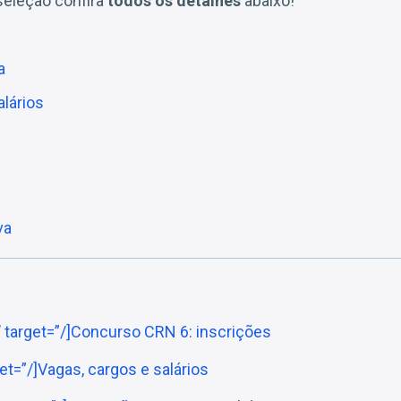
seleção confira
todos os detalhes
abaixo!
a
alários
va
s’ target=”/]Concurso CRN 6: inscrições
get=”/]Vagas, cargos e salários